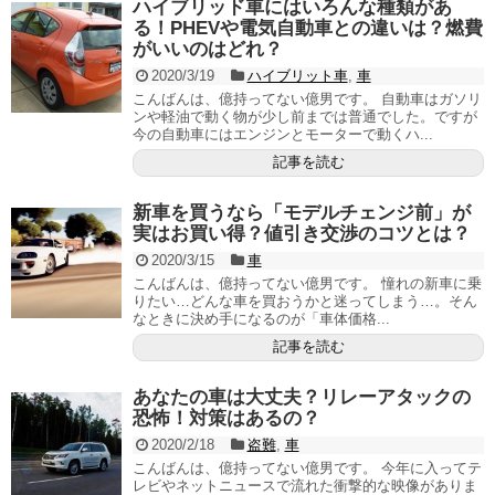
ハイブリッド車にはいろんな種類があ
る！PHEVや電気自動車との違いは？燃費
がいいのはどれ？
2020/3/19
ハイブリット車
,
車
こんばんは、億持ってない億男です。 自動車はガソリ
ンや軽油で動く物が少し前までは普通でした。ですが
今の自動車にはエンジンとモーターで動くハ...
記事を読む
新車を買うなら「モデルチェンジ前」が
実はお買い得？値引き交渉のコツとは？
2020/3/15
車
こんばんは、億持ってない億男です。 憧れの新車に乗
りたい…どんな車を買おうかと迷ってしまう…。そん
なときに決め手になるのが「車体価格...
記事を読む
あなたの車は大丈夫？リレーアタックの
恐怖！対策はあるの？
2020/2/18
盗難
,
車
こんばんは、億持ってない億男です。 今年に入ってテ
レビやネットニュースで流れた衝撃的な映像がありま