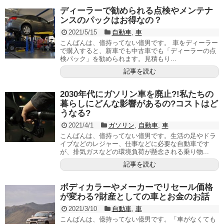
ディーラーで勧められる点検やメンテナ
ンスのパックはお得なの？
2021/5/15
自動車
,
車
こんばんは、億持ってない億男です。 車をディーラー
で購入すると、新車でも中古車でも「ディーラーの点
検パック」を勧められます。見積もり...
記事を読む
2030年代にガソリン車を廃止?!私たちの
暮らしにどんな影響があるの?コストはど
うなる?
2021/4/1
ガソリン
,
自動車
,
車
こんばんは、億持ってない億男です。生活の足やドラ
イブなどのレジャー、仕事などに必要な自動車です
が、排気ガスなどの環境負荷が懸念される乗り物...
記事を読む
ボディカラーやメーカーでリセール価格
が変わる?財産としての車とお金のお話
2021/3/10
自動車
,
車
こんばんは、億持ってない億男です。「車がなくても