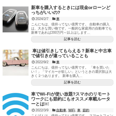
新車を購入するときには現金orローンど
っちがいいの?
2024/2/7
車
こんにちは、億持ってない億男です。 自動車の購入
は、大きな買い物です。一般的な家庭用の自動車でも
新車であれば200万円～以上はします...
記事を読む
車は値引きしてもらえる？新車と中古車
で値引きが違っていることも
2022/9/2
車
こんにちは、億持ってない億男です。 「車を買いた
い！」「マイカーが欲しい」というときの選択肢は大
きく２つあります。 新車を購入...
記事を読む
車でWi-Fiが使い放題?スマホのリモート
ワークにも節約にもオススメ車載ルータ
ーとは￼
2022/3/9
自動車
,
WiFi
,
車
,
節約
こんばんは、億持ってない億男です。 スマートフォン