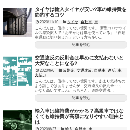
タイヤは輸入タイヤが安い?車の維持費を
節約するコツ
2020/11/10
タイヤ
,
自動車
,
車
こんばんは、億持ってない億男です。 新型コロナウイ
ルス感染拡大で「お出かけは車を使っている」「自動
車通勤に切り替えた」という方も多い...
記事を読む
交通違反の反則金は早めに支払わないと
大変なことになる?
2020/9/6
反則金
,
交通違反
,
自動車
,
違反
,
車
,
支払い
こんばんは、億持ってない億男です。あまり気持ちの
よう話しではありませんが、交通違反の反則金･･･。
かなり高いですよね。もちろん、道路交通法...
記事を読む
輸入車は維持費がかかる？高級車ではな
くても維持費が高額になりやすい理由と
は
2020/8/27
輸入
,
自動車
,
車