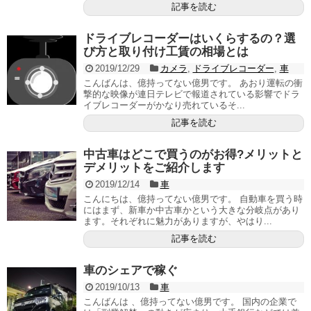
記事を読む
ドライブレコーダーはいくらするの？選
び方と取り付け工賃の相場とは
2019/12/29
カメラ
,
ドライブレコーダー
,
車
こんばんは、億持ってない億男です。 あおり運転の衝
撃的な映像が連日テレビで報道されている影響でドラ
イブレコーダーがかなり売れているそ...
記事を読む
中古車はどこで買うのがお得?メリットと
デメリットをご紹介します
2019/12/14
車
こんにちは、億持ってない億男です。 自動車を買う時
にはまず、新車か中古車かという大きな分岐点があり
ます。それぞれに魅力がありますが、やはり...
記事を読む
車のシェアで稼ぐ
2019/10/13
車
こんばんは 、億持ってない億男です。 国内の企業で