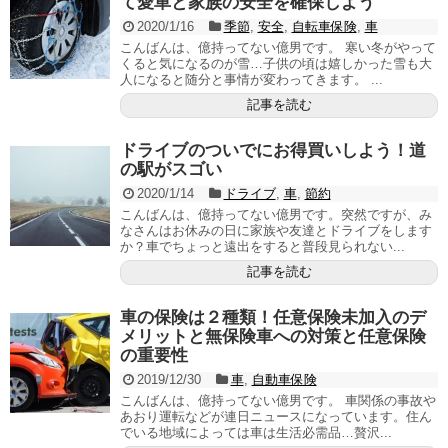
て愛車と家族の安全を確保しよう
2020/1/16
季節
,
安全
,
自転車保険
,
車
こんばんは、億持ってない億男です。 寒い冬がやって
くると気になるのが雪…子供の頃は嬉しかった雪も大
人になると随分と事情が変わってきます。 ...
記事を読む
ドライブのついでにお得買いしよう！道
の駅がスゴい
2020/1/14
ドライブ
,
車
,
節約
こんばんは、億持ってない億男です。突然ですが、み
なさんはお休みの日に家族や友達とドライブをします
か？車でちょっと遠出をすると普段見られない...
記事を読む
車の保険は２種類！任意保険未加入のデ
メリットと無保険車への対策と任意保険
の重要性
2019/12/30
車
,
自動車保険
こんばんは、億持ってない億男です。 車関係の事故や
あおり運転などが連日ニュースになっています。住ん
でいる地域によっては車は生活必需品…贅沢...