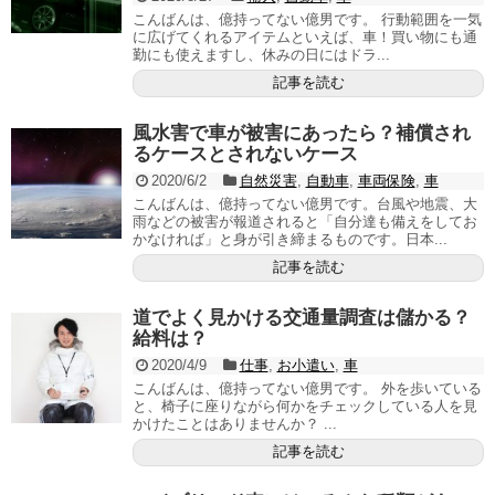
こんばんは、億持ってない億男です。 行動範囲を一気
に広げてくれるアイテムといえば、車！買い物にも通
勤にも使えますし、休みの日にはドラ...
記事を読む
風水害で車が被害にあったら？補償され
るケースとされないケース
2020/6/2
自然災害
,
自動車
,
車両保険
,
車
こんばんは、億持ってない億男です。台風や地震、大
雨などの被害が報道されると「自分達も備えをしてお
かなければ」と身が引き締まるものです。日本...
記事を読む
道でよく見かける交通量調査は儲かる？
給料は？
2020/4/9
仕事
,
お小遣い
,
車
こんばんは、億持ってない億男です。 外を歩いている
と、椅子に座りながら何かをチェックしている人を見
かけたことはありませんか？ ...
記事を読む