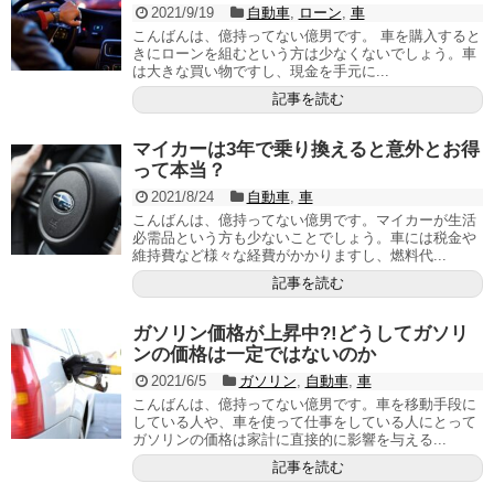
2021/9/19
自動車
,
ローン
,
車
こんばんは、億持ってない億男です。 車を購入すると
きにローンを組むという方は少なくないでしょう。車
は大きな買い物ですし、現金を手元に...
記事を読む
マイカーは3年で乗り換えると意外とお得
って本当？
2021/8/24
自動車
,
車
こんばんは、億持ってない億男です。マイカーが生活
必需品という方も少ないことでしょう。車には税金や
維持費など様々な経費がかかりますし、燃料代...
記事を読む
ガソリン価格が上昇中?!どうしてガソリ
ンの価格は一定ではないのか
2021/6/5
ガソリン
,
自動車
,
車
こんばんは、億持ってない億男です。車を移動手段に
している人や、車を使って仕事をしている人にとって
ガソリンの価格は家計に直接的に影響を与える...
記事を読む