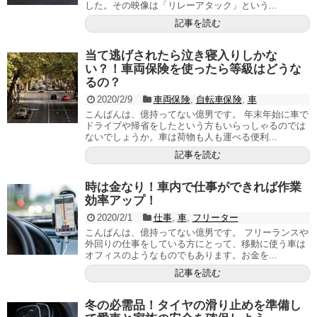
した。その映像は「リレーアタック」という...
記事を読む
当て逃げされたら泣き寝入りしかな
い？！車両保険を使ったら等級はどうな
るの？
2020/2/9
車両保険
,
自転車保険
,
車
こんばんは、億持ってない億男です。 年末年始に車で
ドライブや帰省をしたという方もいらっしゃるのでは
ないでしょうか。車は荷物も人も運べる便利...
記事を読む
時は金なり！車内で仕事ができれば作業
効率アップ！
2020/2/1
仕事
,
車
,
フリーター
こんばんは、億持ってない億男です。 フリーランスや
外回りの仕事をしている方にとって、移動に使う車は
オフィスのようなものでもあります。お金を...
記事を読む
冬の必需品！タイヤの滑り止めを準備し