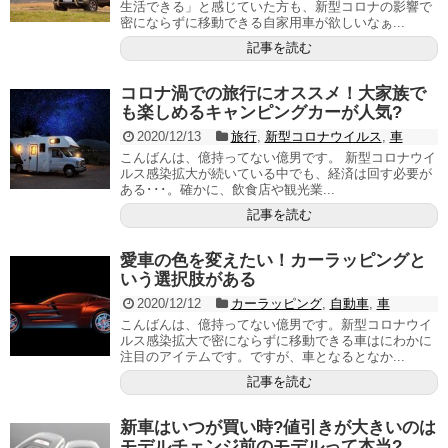
生活できる」と感じていた方も、新型コロナの影響で
密にならずに移動できる自家用車が欲しいなぁ...
記事を読む
コロナ渦での旅行にオススメ！大家族で
も楽しめるキャンピングカーが人気?
2020/12/13
旅行
,
新型コロナウイルス
,
車
こんばんは、億持ってない億男です。 新型コロナウイ
ルス感染拡大が続いている中でも、経済は回す必要が
ある･･･。確かに、飲食店や観光業...
記事を読む
愛車の色を変えたい！カーラッピングと
いう選択肢がある
2020/12/12
カーラッピング
,
自動車
,
車
こんばんは、億持ってない億男です。新型コロナウイ
ルス感染拡大で密にならずに移動できる車はにわかに
注目のアイテムです。ですが、車となるとなか...
記事を読む
新車はいつが買い時?値引きが大きいのは
モデルチェンジ前のモデルって本当?