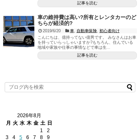
記事を読む
車の維持費は高い?所有とレンタカーのど
ちらが経済的?
2019/6/20
車
,
自動車保険
,
初心者向け
こんにちは、億持ってない億男です。 みなさんはお車
を持っていらっしゃいますか?もちろん、住んでいる
地域や家族や仕事の事情などで車は生...
記事を読む
2026年8月
月
火
水
木
金
土
日
1
2
3
4
5
6
7
8
9