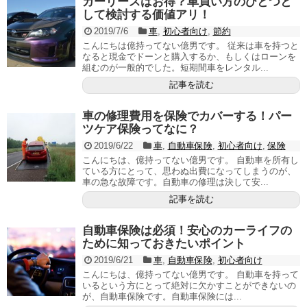
カーリースはお得？車買い方のひとつと
して検討する価値アリ！
2019/7/6
車
,
初心者向け
,
節約
こんにちは億持ってない億男です。 従来は車を持つと
なると現金でドーンと購入するか、もしくはローンを
組むのが一般的でした。短期間車をレンタル...
記事を読む
車の修理費用を保険でカバーする！パー
ツケア保険ってなに？
2019/6/22
車
,
自動車保険
,
初心者向け
,
保険
こんにちは、億持ってない億男です。 自動車を所有し
ている方にとって、思わぬ出費になってしまうのが、
車の急な故障です。自動車の修理は決して安...
記事を読む
自動車保険は必須！安心のカーライフの
ために知っておきたいポイント
2019/6/21
車
,
自動車保険
,
初心者向け
こんにちは、億持ってない億男です。 自動車を持って
いるという方にとって絶対に欠かすことができないの
が、自動車保険です。自動車保険には...