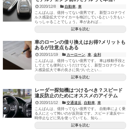
2020/12/8
自動車
,
車
こんばんは、億持ってない億男です。 新型コロナウイ
ルス感染拡大でマイカーを検討しているという方もい
らっしゃることでしょう。車があれば...
記事を読む
車のローンの借り換えはお得?メリットも
あるが注意点もある
2020/11/19
カーローン
,
車
,
金利
こんばんは、億持ってない億男です。 車は移動手段と
してとても便利というだけでなく、新型コロナウイル
ス感染拡大で車の良さに気づいたとい...
記事を読む
レーダー探知機はつけるべき？スピード
違反防止のためにオススメのアイテム
2020/11/12
交通違反
,
自動車
,
車
こんばんは、億持ってない億男です。 自動車によく乗
る人にとって怖いのが反則金です。スピード違反や一
時停止などに気を使っていても、知ら...
記事を読む