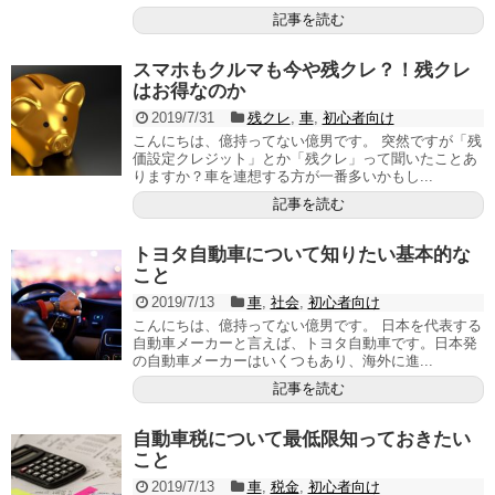
記事を読む
スマホもクルマも今や残クレ？！残クレ
はお得なのか
2019/7/31
残クレ
,
車
,
初心者向け
こんにちは、億持ってない億男です。 突然ですが「残
価設定クレジット」とか「残クレ」って聞いたことあ
りますか？車を連想する方が一番多いかもし...
記事を読む
トヨタ自動車について知りたい基本的な
こと
2019/7/13
車
,
社会
,
初心者向け
こんにちは、億持ってない億男です。 日本を代表する
自動車メーカーと言えば、トヨタ自動車です。日本発
の自動車メーカーはいくつもあり、海外に進...
記事を読む
自動車税について最低限知っておきたい
こと
2019/7/13
車
,
税金
,
初心者向け