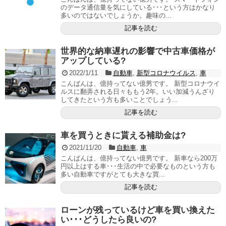
のデータ通信量を気にしている･･･という方はかなり
多いのではないでしょうか。趣味の...
記事を読む
世界的な納車遅れの影響で中古車価格が
アップしている?
2022/1/11
自動車
,
新型コロナウイルス
,
車
こんばんは、億持ってない億男です。 新型コロナウイ
ルスに翻弄される日々ももう2年。いい加減うんざり
してきたという方も多いことでしょう...
記事を読む
車を買うときに貰える補助金は?
2021/11/20
自動車
,
車
こんばんは、億持ってない億男です。 新車なら200万
円以上はする車･･･生活の中で必要なものという方も
多い自動車ですがとても大きな買...
記事を読む
ローンが残っているけど車を買い換えた
い･･･どうしたら良いの?