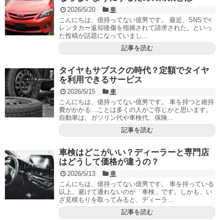
2026/5/20
車
こんにちは、億持ってない億男です。 最近、SNSで<
レンタカー返却後傷を指摘されて請求された。といっ
た投稿が話題になっていまし...
記事を読む
タイヤもサブスクの時代？定額でタイヤ
を利用できるサービス
2026/5/15
車
こんにちは、億持ってない億男です。 車を持つと維持
費がかかる…ことは多くの人がご存じかと思います。
自動車は、ガソリン代や車検代、保険...
記事を読む
車検はどこがいい？ディーラーと専門店
はどうして価格が違うの？
2026/5/13
車
こんにちは、億持ってない億男です。 車を持っている
以上、避けて通れないのが「車検」です。しかも、い
ざ見積もりを取ってみると、ディーラ...
記事を読む