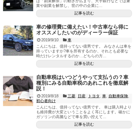
は「副業解禁」の動きが広まり、大手銀行などでは兼
業や副業を解禁し、世の中の企業に...
記事を読む
車の修理費に備えたい！中古車なら得に
オススメしたいのがディーラー保証
2019/9/10
車
こんにちは、億持ってない億男です。 みなさんは車を
持っていますか?車を所有するのか、それとも必要な
時だけレンタルするのか…どちらの方...
記事を読む
自動車税はいつどうやって支払うの？車
種別にみる自動車税のあれこれを徹底解
説！
2019/8/18
三菱
,
日産
,
トヨタ
,
車
,
自動車保険
,
初心者向け
こんにちは、億持ってない億男です。 車は購入時より
も維持費が大変ということをよく耳にします。確かに
ガソリンの高騰などで車を買い控えて...
記事を読む