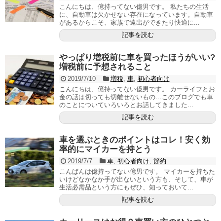
こんにちは、億持ってない億男です。 私たちの生活
に、自動車は欠かせない存在になっています。自動車
があるからこそ、家族で遠出ができたり快適に...
記事を読む
やっぱり増税前に車を買ったほうがいい?
増税前に予想されること
2019/7/10
増税
,
車
,
初心者向け
こんにちは、億持ってない億男です。 カーライフとお
金の話は切っても切離せないもの…このブログでも車
のことについていろいろとお話してきました...
記事を読む
車を選ぶときのポイントはコレ！安く効
率的にマイカーを持とう
2019/7/7
車
,
初心者向け
,
節約
こんばんは億持ってない億男です。 マイカーを持ちた
いけどなかなか手が出ないという方も、そして、車が
生活必需品という方にもぜひ、知っておいて...
記事を読む