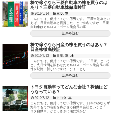
株で稼ぐなら三菱自動車の株を買うのは
あり？三菱自動車株徹底検証
2019/8/14
三菱
,
車
こんにちは、億持ってない億男です。 三菱自動車とい
えば、日産自動車と提携したことで有名ですが、日産
自動車はカルロス・ゴーン元会長の事...
記事を読む
株で稼ぐなら日産の株を買うのはあり？
日産株徹底検証
2019/8/13
日産
,
車
,
株
こんにちは、億持ってない億男です。 「日産」という
と、先日世間を賑わせたカルロス・ゴーン元会長の事
件が記憶に新しいですね。ひょっとし...
記事を読む
トヨタ自動車ってどんな会社？株価はど
うなっている？
2019/8/12
トヨタ
,
車
こんにちは、億持ってない億男です。 日本のみならず
海外でもその名前を轟かせる自動車会社というと「ト
ヨタ自動車」がまっさきに頭に浮かび...