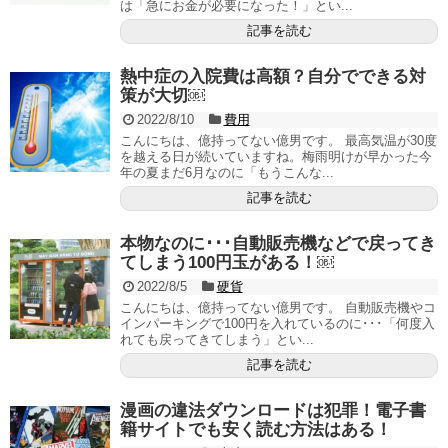
は「急にお金が必要になった！」とい...
記事を読む
熱中症の入院費は高額？自分でできる対
策が大切￼
2022/8/10
費用
こんにちは、億持ってない億男です。 最高気温が30度
を越える日が続いていますね。梅雨明けが早かった今
年の夏まだ6月なのに「もうこんな...
記事を読む
本物なのに･･･自動販売機などで戻ってき
てしまう100円玉がある！￼
2022/8/5
硬貨
こんにちは、億持ってない億男です。 自動販売機やコ
インパーキングで100円を入れているのに･･･「何度入
れても戻ってきてしまう」とい...
記事を読む
漫画の違法ダウンロードは犯罪！電子書
籍サイトでも安く読む方法はある！