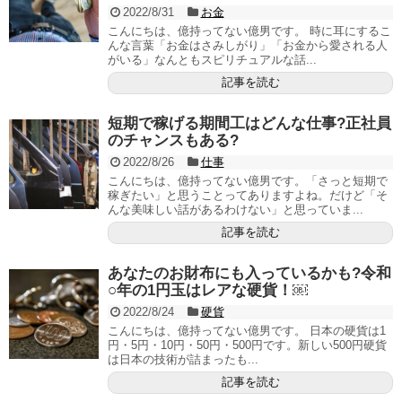
2022/8/31
お金
こんにちは、億持ってない億男です。 時に耳にするこ
んな言葉「お金はさみしがり」「お金から愛される人
がいる」なんともスピリチュアルな話...
記事を読む
短期で稼げる期間工はどんな仕事?正社員
のチャンスもある?
2022/8/26
仕事
こんにちは、億持ってない億男です。「さっと短期で
稼ぎたい」と思うことってありますよね。だけど「そ
んな美味しい話があるわけない」と思っていま...
記事を読む
あなたのお財布にも入っているかも?令和
○年の1円玉はレアな硬貨！￼
2022/8/24
硬貨
こんにちは、億持ってない億男です。 日本の硬貨は1
円・5円・10円・50円・500円です。新しい500円硬貨
は日本の技術が詰まったも...
記事を読む