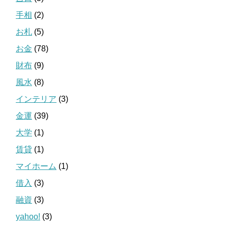
手相
(2)
お札
(5)
お金
(78)
財布
(9)
風水
(8)
インテリア
(3)
金運
(39)
大学
(1)
賃貸
(1)
マイホーム
(1)
借入
(3)
融資
(3)
yahoo!
(3)