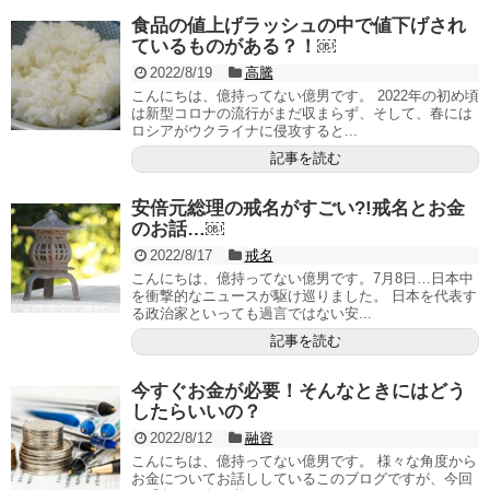
食品の値上げラッシュの中で値下げされ
ているものがある？！￼
2022/8/19
高騰
こんにちは、億持ってない億男です。 2022年の初め頃
は新型コロナの流行がまだ収まらず、そして、春には
ロシアがウクライナに侵攻すると...
記事を読む
安倍元総理の戒名がすごい?!戒名とお金
のお話…￼
2022/8/17
戒名
こんにちは、億持ってない億男です。7月8日…日本中
を衝撃的なニュースが駆け巡りました。 日本を代表す
る政治家といっても過言ではない安...
記事を読む
今すぐお金が必要！そんなときにはどう
したらいいの？
2022/8/12
融資
こんにちは、億持ってない億男です。 様々な角度から
お金についてお話ししているこのブログですが、今回