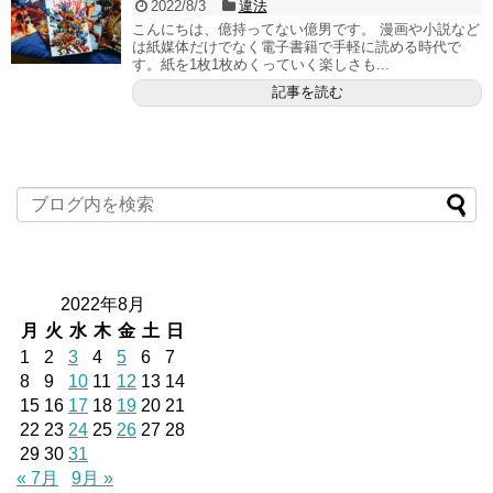
2022/8/3
違法
こんにちは、億持ってない億男です。 漫画や小説など
は紙媒体だけでなく電子書籍で手軽に読める時代で
す。紙を1枚1枚めくっていく楽しさも...
記事を読む
2022年8月
月
火
水
木
金
土
日
1
2
3
4
5
6
7
8
9
10
11
12
13
14
15
16
17
18
19
20
21
22
23
24
25
26
27
28
29
30
31
« 7月
9月 »