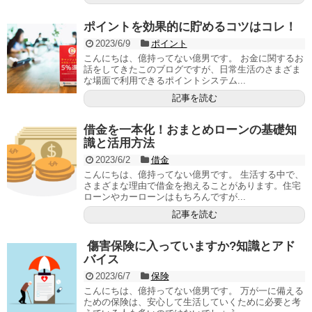
ポイントを効果的に貯めるコツはコレ！
2023/6/9
ポイント
こんにちは、億持ってない億男です。 お金に関するお
話をしてきたこのブログですが、日常生活のさまざま
な場面で利用できるポイントシステム...
記事を読む
借金を一本化！おまとめローンの基礎知
識と活用方法
2023/6/2
借金
こんにちは、億持ってない億男です。 生活する中で、
さまざまな理由で借金を抱えることがあります。住宅
ローンやカーローンはもちろんですが...
記事を読む
傷害保険に入っていますか?知識とアド
バイス
2023/6/7
保険
こんにちは、億持ってない億男です。 万が一に備える
ための保険は、安心して生活していくために必要と考