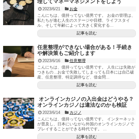
理してマネーマネジメントをしよう
2023/6/21
お金
こんにちは、億持ってない億男です。 お金の管理は、
私たちが進む人生のステージや目標、ライフスタイ
ル、そして年齢によって大きく変化する...
記事を読む
任意整理ができない場合がある！手続き
や解決策もご紹介します
2023/6/16
任意整理
こんにちは、億持ってない億男です。 人生には失敗が
つきもの…お金で失敗してしまっても日本には自己破
産、任意整理、特定調停など、借金問...
記事を読む
オンラインカジノの入出金はどうやる？
オンラインカジノは違法なのかも検証
2023/6/14
カジノ
こんにちは、億持ってない億男です。 インターネット
が普及し、日本にいながら外国のオンラインカジノで
プレイすることができる時代です。 ...
記事を読む