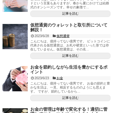
ドという言葉もありますが、春から夏にかけては結婚
式のオンシーズンです。幸せの象徴で...
記事を読む
仮想通貨のウォレットと取引所について
解説！
2023/6/28
仮想通貨
こんにちは、億持ってない億男です。 ビットコインに
代表される仮想通貨は、お札や硬貨といった形では存
在していません。仮想通貨は、その名...
記事を読む
お金を節約しながら生活を豊かにするポ
イント
2023/6/23
お金
こんにちは、億持ってない億男です。 お金の節約と豊
かな生活は、一見、相反するもののようにも思えま
す。 ですが、節約しているから...
記事を読む
お金の管理は年齢で変化する！適切に管