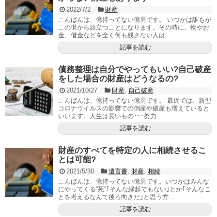
2022/7/2
財産
こんばんは、億持ってない億男です。 いつかは誰もが
この世から旅立つことになります。その時に、物やお
金、借金などを全く何も残さない人は...
記事を読む
債務整理は自分でやってもいい?自己破産
をした場合の財産はどうなるの?
2021/10/27
財産
,
自己破産
こんばんは、億持ってない億男です。 最近では、新型
コロナウイルスの影響での倒産や破産も増えていると
いいます。人生は長いもの･･･努力...
記事を読む
財産のすべてを特定の人に相続させるこ
とは可能?
2021/5/30
遺言書
,
財産
,
相続
こんばんは、億持ってない億男です。いつかはみんな
にやってくる”死”｢そんな縁起でもない｣とか｢そんなこ
とを考えるなんて後ろ向きだ｣と思う方...
記事を読む