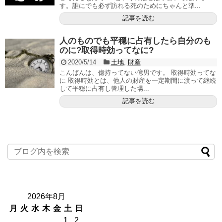
す。誰にでも必ず訪れる死のためにちゃんと準...
記事を読む
人のものでも平穏に占有したら自分のも
のに?取得時効ってなに?
2020/5/14
土地
,
財産
こんばんは、億持ってない億男です。 取得時効ってな
に 取得時効とは、他人の財産を一定期間に渡って継続
して平穏に占有し管理した場...
記事を読む
2026年8月
月
火
水
木
金
土
日
1
2