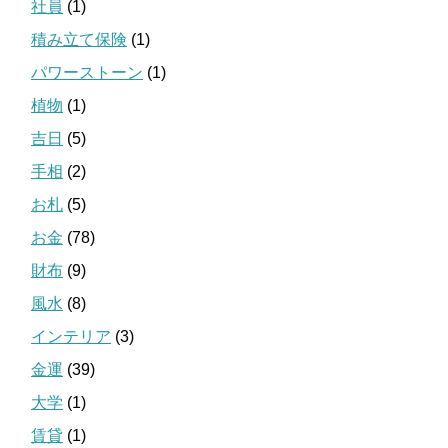
社員
(1)
積み立て保険
(1)
パワーストーン
(1)
植物
(1)
吉日
(5)
手相
(2)
お札
(5)
お金
(78)
財布
(9)
風水
(8)
インテリア
(3)
金運
(39)
大学
(1)
賃貸
(1)