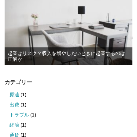
起業はリスク？収入を増やしたいときに起業するのは
正解か
カテゴリー
原油
(1)
出費
(1)
トラブル
(1)
経済
(1)
通貨
(1)