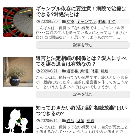
ギャンブル依存に要注意！病院で治療は
できる?対処法とは
2020/8/29
治療
,
ギャンブル
,
財産
,
貯金
こんばんは、億持ってない億男です。ギャンブル依
存･･･普通の生活を送っている人にとっては「まさか
自分には関係ない」と思ってしまうものです。...
記事を読む
遺言と法定相続の関係とは？愛人にすべ
てを譲る遺言は有効なの？
2020/6/21
遺言書
,
終活
,
財産
,
相続
こんばんは、億持ってない億男です。終活という言葉
が一般的になった今、生前に遺言書を作っておこうか
な…という方も多いのではないでしょうか。そ...
記事を読む
知っておきたい終活お話”相続放棄”はい
つできるの?
2020/6/14
終活
,
財産
,
相続
こんばんは、億持ってない億男です。自分が死ぬこと
を考えるなんて･･･というのはもはや古い考え方で