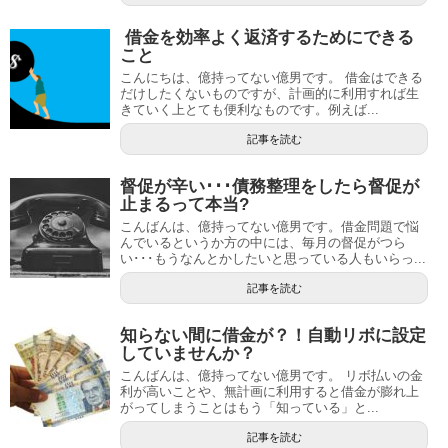
借金を効率よく返済するためにできる
こと
こんにちは、億持ってない億男です。 借金はできる
だけしたくないものですが、計画的に利用すれば生
きていく上とても便利なものです。例えば...
記事を読む
督促が辛い･･･債務整理をしたら督促が
止まるって本当?
こんばんは、億持ってない億男です。借金問題で悩
んでいるというか方の中には、毎月の督促がつら
い･･･もうなんとかしたいと思っている人もいらっ...
記事を読む
知らない間に借金が？！自動リボに設定
していませんか？
こんばんは、億持ってない億男です。 リボ払いの金
利が高いことや、無計画に利用すると借金が膨れ上
がってしまうことはもう「知っている」と...
記事を読む