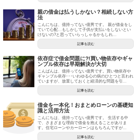
親の借金は払うしかない？相続しない方
法
こんにちは、億持ってない億男です。 親が借金をし
ていて心配…もしかして子供が支払いをしないとい
けないの?と思っていらっしゃるかもしれ...
記事を読む
依存症で借金問題に?!買い物依存やギャ
ンブル依存は早期解決が大切
こんばんは、億持ってない億男です。買い物依存や
ギャンブル依存･･･いわゆる心の病のひとつと言われ
ていますが、放置しておくと経済的な問題を引...
記事を読む
借金を一本化！おまとめローンの基礎知
識と活用方法
こんにちは、億持ってない億男です。 生活する中
で、さまざまな理由で借金を抱えることがありま
す。住宅ローンやカーローンはもちろんですが...
記事を読む