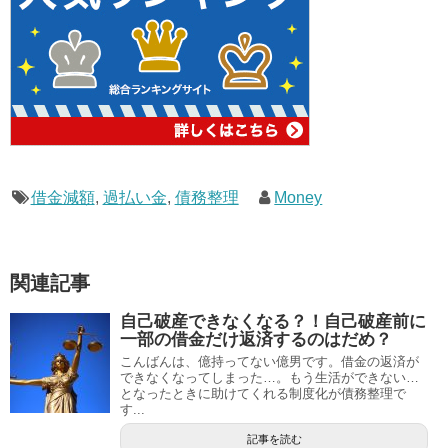
借金減額
,
過払い金
,
債務整理
Money
関連記事
自己破産できなくなる？！自己破産前に
一部の借金だけ返済するのはだめ？
こんばんは、億持ってない億男です。借金の返済が
できなくなってしまった…。もう生活ができない…
となったときに助けてくれる制度化が債務整理で
す...
記事を読む