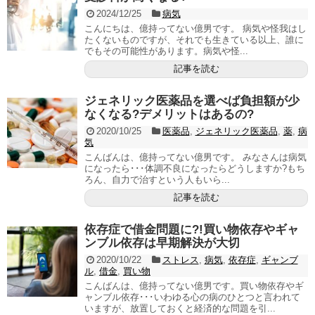
2024/12/25
病気
こんにちは、億持ってない億男です。 病気や怪我はし
たくないものですが、それでも生きている以上、誰に
でもその可能性があります。病気や怪...
記事を読む
ジェネリック医薬品を選べば負担額が少
なくなる?デメリットはあるの?
2020/10/25
医薬品
,
ジェネリック医薬品
,
薬
,
病
気
こんばんは、億持ってない億男です。 みなさんは病気
になったら･･･体調不良になったらどうしますか?もち
ろん、自力で治すという人もいら...
記事を読む
依存症で借金問題に?!買い物依存やギャ
ンブル依存は早期解決が大切
2020/10/22
ストレス
,
病気
,
依存症
,
ギャンブ
ル
,
借金
,
買い物
こんばんは、億持ってない億男です。買い物依存やギ
ャンブル依存･･･いわゆる心の病のひとつと言われて
いますが、放置しておくと経済的な問題を引...