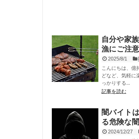
自分や家
漁にご注
2025/8/1
こんにちは、億
どなど、気軽に
っかりする...
記事を読む
闇バイト
る危険な
2024/12/27