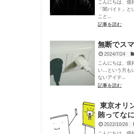
こんにちは、億
「闇バイト」と
こと...
記事を読む
無断でスマ
2024/7/24
こんにちは、億
い…という方も
ないアイテ...
記事を読む
東京オリ
賄ってな
2022/10/26
こんにちは、億持