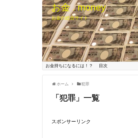
お金 . money
お金の総合サイト
お金持ちになるには！？
目次
ホーム
犯罪
「
犯罪
」
一覧
スポンサーリンク