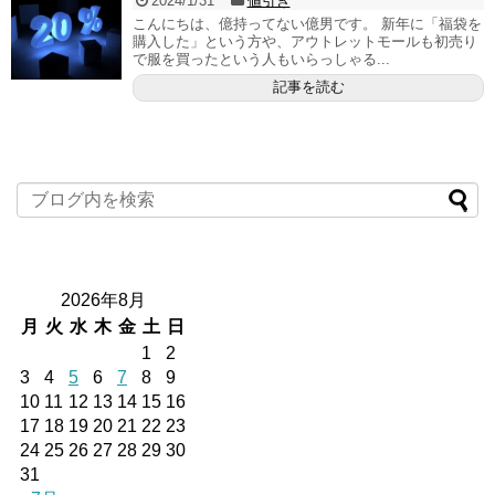
2024/1/31
値引き
こんにちは、億持ってない億男です。 新年に「福袋を
購入した」という方や、アウトレットモールも初売り
で服を買ったという人もいらっしゃる...
記事を読む
2026年8月
月
火
水
木
金
土
日
1
2
3
4
5
6
7
8
9
10
11
12
13
14
15
16
17
18
19
20
21
22
23
24
25
26
27
28
29
30
31