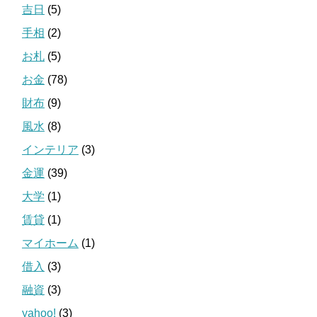
吉日
(5)
手相
(2)
お札
(5)
お金
(78)
財布
(9)
風水
(8)
インテリア
(3)
金運
(39)
大学
(1)
賃貸
(1)
マイホーム
(1)
借入
(3)
融資
(3)
yahoo!
(3)