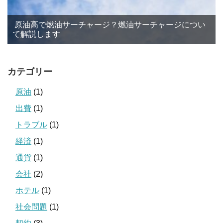
原油高で燃油サーチャージ？燃油サーチャージについ
て解説します
カテゴリー
原油
(1)
出費
(1)
トラブル
(1)
経済
(1)
通貨
(1)
会社
(2)
ホテル
(1)
社会問題
(1)