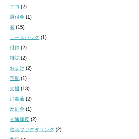
エコ
(2)
還付金
(1)
家
(15)
リースバック
(1)
付録
(2)
雑誌
(2)
おまけ
(2)
宅配
(1)
支援
(13)
消毒液
(2)
反則金
(1)
交通違反
(2)
給与ファクタリング
(2)