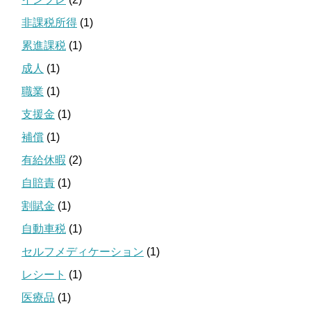
非課税所得
(1)
累進課税
(1)
成人
(1)
職業
(1)
支援金
(1)
補償
(1)
有給休暇
(2)
自賠責
(1)
割賦金
(1)
自動車税
(1)
セルフメディケーション
(1)
レシート
(1)
医療品
(1)