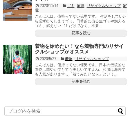
2020/11/14
ゴミ
,
家具
,
リサイクルショップ
,
家
電
こんばんは、億持ってない億男です。 生活をしていた
ら必ず出てしまうゴミ。日常的に出る生ゴミや燃える
ゴミ、燃えないゴミだけでなく、不要...
記事を読む
着物を始めたい！なら着物専門のリサイ
クルショップがオススメ
2020/5/27
着物
,
リサイクルショップ
こんばんは、億持ってない億男です。日本の伝統的な
着物…華やかでとても美しいですよね。和服は海外で
も人気がありますし「着てみたいなぁ」という...
記事を読む