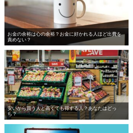
お金の余裕は心の余裕？お金に好かれる人ほど出費を
責めない？
安いから買う人と高くても得する人？あなたはどっ
ち？