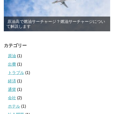
原油高で燃油サーチャージ？燃油サーチャージについ
て解説します
カテゴリー
原油
(1)
出費
(1)
トラブル
(1)
経済
(1)
通貨
(1)
会社
(2)
ホテル
(1)