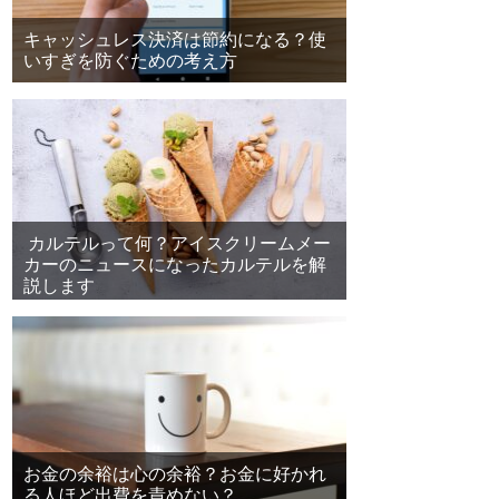
キャッシュレス決済は節約になる？使
いすぎを防ぐための考え方
カルテルって何？アイスクリームメー
カーのニュースになったカルテルを解
説します
お金の余裕は心の余裕？お金に好かれ
る人ほど出費を責めない？