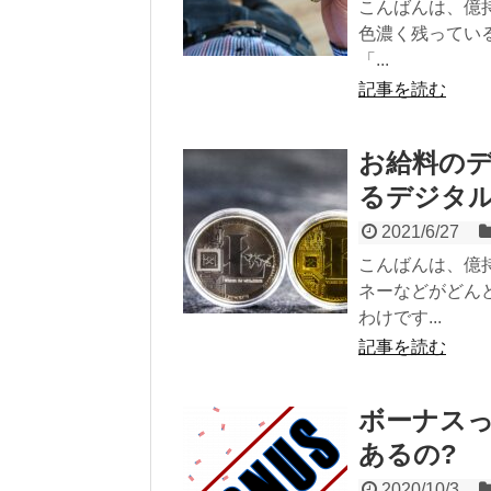
こんばんは、億
色濃く残ってい
「...
記事を読む
お給料のデ
るデジタ
2021/6/27
こんばんは、億
ネーなどがどん
わけです...
記事を読む
ボーナス
あるの?
2020/10/3