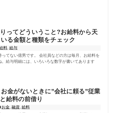
りってどういうこと?お給料から天
ている金額と種類をチェック
給料
,
給与
持ってない億男です。 会社員などの方は毎月、お給料を
ね。給与明細には、いろいろな数字が書いてあります
お金がないときに”会社に頼る”従業
度と給料の前借り
お金
,
融資
,
給料