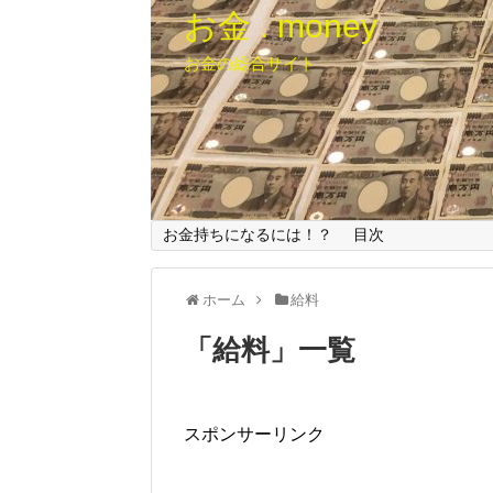
お金 . money
お金の総合サイト
お金持ちになるには！？
目次
ホーム
給料
「
給料
」
一覧
スポンサーリンク