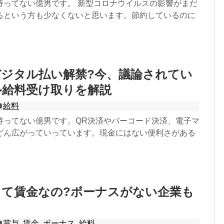
持ってない億男です。 新型コロナウイルスの影響がまだ
るという方も少なくないと思います。節約しているのに
ジタル払い解禁?今、議論されてい
ル給料受け取りを解説
給料
持ってない億男です。QR決済やバーコード決済、電子マ
どん広がっていっています。現金にはない便利さがある
って賃金なの?ボーナスがない企業も
賞与
,
賃金
,
ボーナス
,
給料