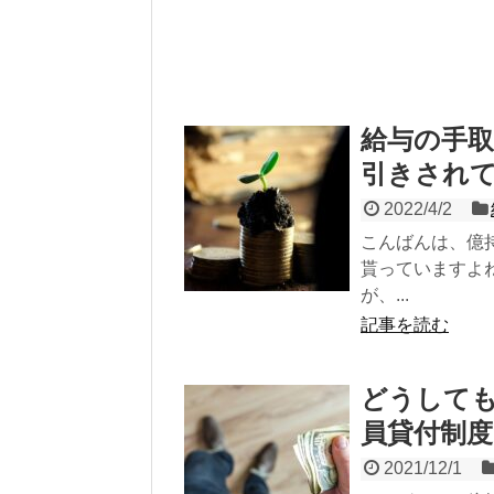
給与の手取
引きされ
2022/4/2
こんばんは、億
貰っていますよ
が、...
記事を読む
どうしても
員貸付制
2021/12/1