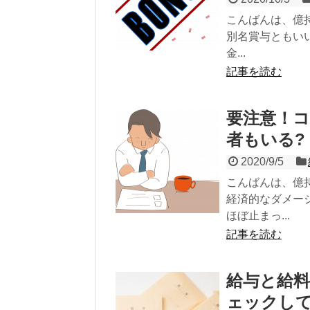
こんばんは、億持
別名賞与ともい
金...
記事を読む
要注意！
者もいる?
2020/9/5
こんばんは、億
経済的なダメー
ほぼ止まっ...
記事を読む
給与と給
ェックし