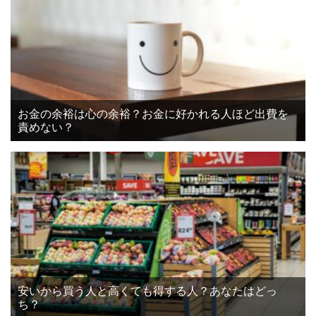
お金の余裕は心の余裕？お金に好かれる人ほど出費を
責めない？
安いから買う人と高くても得する人？あなたはどっ
ち？