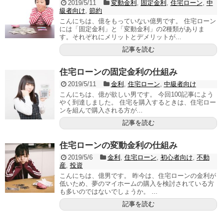
2019/5/11
変動金利
,
固定金利
,
住宅ローン
,
中
級者向け
,
節約
こんにちは、億をもっていない億男です。 住宅ローン
には「固定金利」と「変動金利」の2種類がありま
す。それぞれにメリットとデメリットが...
記事を読む
住宅ローンの固定金利の仕組み
2019/5/11
金利
,
住宅ローン
,
中級者向け
こんにちは、億が欲しい男です。 今回100記事によう
やく到達しました。 住宅を購入するときは、住宅ロー
ンを組んで購入される方が...
記事を読む
住宅ローンの変動金利の仕組み
2019/5/6
金利
,
住宅ローン
,
初心者向け
,
不動
産
,
投資
こんにちは、億男です。 昨今は、住宅ローンの金利が
低いため、夢のマイホームの購入を検討されている方
も多いのではないでしょうか。 ...
記事を読む