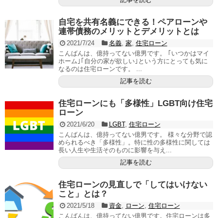
自宅を共有名義にできる！ペアローンや
連帯債務のメリットとデメリットとは
2021/7/24
名義
,
家
,
住宅ローン
こんばんは、億持ってない億男です。 ｢いつかはマイ
ホーム｣｢自分の家が欲しい｣という方にとっても気に
なるのは住宅ローンです。 ...
記事を読む
住宅ローンにも「多様性」LGBT向け住宅
ローン
2021/6/20
LGBT
,
住宅ローン
こんばんは、億持ってない億男です。 様々な分野で認
められるべき「多様性」。特に性の多様性に関しては
長い人生や生活そのものに影響を与え...
記事を読む
住宅ローンの見直しで「してはいけない
こと」とは？
2021/5/18
資金
,
ローン
,
住宅ローン
こんばんは、億持ってない億男です。住宅ローンは多