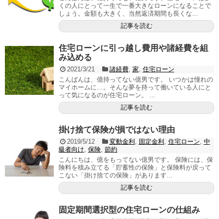
くの人にとって一生で一番大きなローンになることで
しょう。金額も大きく、当然返済期間も長くな...
記事を読む
住宅ローンに引っ越し費用や諸経費を組
み込める
2021/3/21
諸経費
,
家
,
住宅ローン
こんばんは、億持ってない億男です。 いつかは憧れの
マイホームに…。そんな夢を持って働いている人にと
って気になるのが住宅ローン。 ...
記事を読む
掛け捨て保険が損ではない理由
2019/5/12
変動金利
,
固定金利
,
住宅ローン
,
中
級者向け
,
保険
,
節約
こんにちは、億をもってない億男です。 保険には、保
険料を積み立てる「貯蓄性の保険」と保険料が戻って
こない「掛け捨ての保険」があります...
記事を読む
固定期間選択型の住宅ローンの仕組み