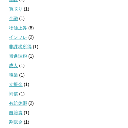
買取り
(1)
金融
(1)
物価上昇
(6)
インフレ
(2)
非課税所得
(1)
累進課税
(1)
成人
(1)
職業
(1)
支援金
(1)
補償
(1)
有給休暇
(2)
自賠責
(1)
割賦金
(1)