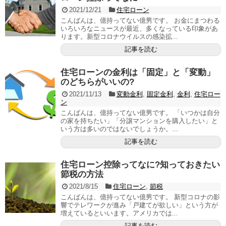
2021/12/21
住宅ローン
こんばんは、億持ってない億男です。 お金にまつわる
いろいろなニュースが最近、多くなっている印象があ
ります。新型コロナウイルスの感染拡...
記事を読む
住宅ローンの金利は「固定」と「変動」
のどちらがいいの?
2021/11/13
変動金利
,
固定金利
,
金利
,
住宅ロー
ン
こんばんは、億持ってない億男です。 「いつかは自分
の家を持ちたい」「分譲マンションを購入したい」と
いう方は多いのではないでしょうか。...
記事を読む
住宅ローン控除ってなに?知っておきたい
節税の方法
2021/8/15
住宅ローン
,
節税
こんばんは、億持ってない億男です。 新型コロナの影
響でテレワークが進み「戸建てが欲しい」という方が
増えているといいます。アメリカでは...
記事を読む