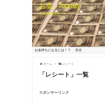
お金 . money
お金の総合サイト
お金持ちになるには！？
目次
ホーム
レシート
「
レシート
」
一覧
スポンサーリンク