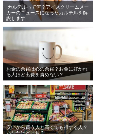
カルテルって何？アイスクリームメー
カーのニュースになったカルテルを解
説します
お金の余裕は心の余裕？お金に好かれ
る人ほど出費を責めない？
安いから買う人と高くても得する人？
あなたはどっち？