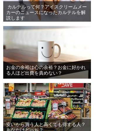
カルテルって何？アイスクリームメー
カーのニュースになったカルテルを解
説します
お金の余裕は心の余裕？お金に好かれ
る人ほど出費を責めない？
安いから買う人と高くても得する人？
あなたはどっち？