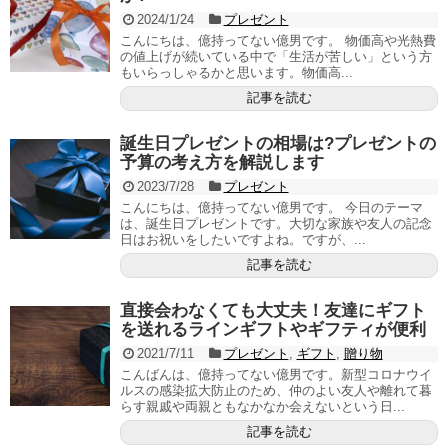
2024/1/24
プレゼント
こんにちは、億持ってない億男です。 物価高や光熱費
の値上げが続いている中で「生活が苦しい」という方
もいらっしゃるかと思います。物価高...
記事を読む
誕生日プレゼントの相場は?プレゼントの
予算の考え方を解説します
2023/7/28
プレゼント
こんにちは、億持ってない億男です。 今日のテーマ
は、誕生日プレゼントです。大切な家族や友人の記念
日はお祝いをしたいですよね。ですが、...
記事を読む
直接会わなくても大丈夫！友達にギフト
を送れるラインギフトやギフティが便利
2021/7/11
プレゼント
,
ギフト
,
贈り物
こんばんは、億持ってない億男です。新型コロナウイ
ルスの感染拡大防止のため、仲のよい友人や離れて暮
らす親戚や両親ともなかなか会えないという日...
記事を読む