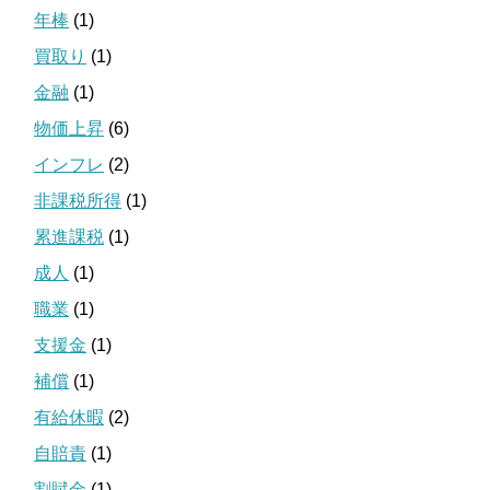
年棒
(1)
買取り
(1)
金融
(1)
物価上昇
(6)
インフレ
(2)
非課税所得
(1)
累進課税
(1)
成人
(1)
職業
(1)
支援金
(1)
補償
(1)
有給休暇
(2)
自賠責
(1)
割賦金
(1)