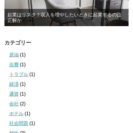
起業はリスク？収入を増やしたいときに起業するのは
正解か
カテゴリー
原油
(1)
出費
(1)
トラブル
(1)
経済
(1)
通貨
(1)
会社
(2)
ホテル
(1)
社会問題
(1)