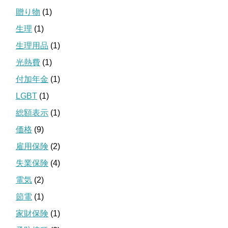
贈り物
(1)
生理
(1)
生理用品
(1)
光熱費
(1)
付加年金
(1)
LGBT
(1)
総額表示
(1)
価格
(9)
雇用保険
(2)
失業保険
(4)
電気
(2)
節電
(1)
家財保険
(1)