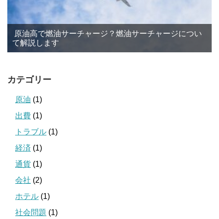
原油高で燃油サーチャージ？燃油サーチャージについ
て解説します
カテゴリー
原油
(1)
出費
(1)
トラブル
(1)
経済
(1)
通貨
(1)
会社
(2)
ホテル
(1)
社会問題
(1)