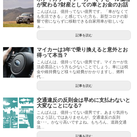
が変わる?財産としての車とお金のお話
こんばんは、億持ってない億男です。「車がなくて
も生活できる」と感じていた方も、新型コロナの影
響で密にならずに移動できる自家用車が欲しいな
ぁ...
記事を読む
マイカーは3年で乗り換えると意外とお
得って本当？
こんばんは、億持ってない億男です。マイカーが生
活必需品という方も少ないことでしょう。車には税
金や維持費など様々な経費がかかりますし、燃料
代...
記事を読む
交通違反の反則金は早めに支払わないと
大変なことになる?
こんばんは、億持ってない億男です。あまり気持ち
のよう話しではありませんが、交通違反の反則
金･･･。かなり高いですよね。もちろん、道路交通
法...
記事を読む