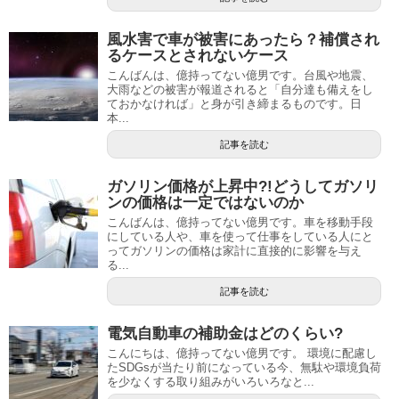
風水害で車が被害にあったら？補償され
るケースとされないケース
こんばんは、億持ってない億男です。台風や地震、
大雨などの被害が報道されると「自分達も備えをし
ておかなければ」と身が引き締まるものです。日
本...
記事を読む
ガソリン価格が上昇中?!どうしてガソリ
ンの価格は一定ではないのか
こんばんは、億持ってない億男です。車を移動手段
にしている人や、車を使って仕事をしている人にと
ってガソリンの価格は家計に直接的に影響を与え
る...
記事を読む
電気自動車の補助金はどのくらい?
こんにちは、億持ってない億男です。 環境に配慮し
たSDGsが当たり前になっている今、無駄や環境負荷
を少なくする取り組みがいろいろなと...