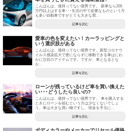
こんばんは、億持ってない億男です。 新車なら200
万円以上はする車･･･生活の中で必要なものという方
も多い自動車ですがとても大きな買...
記事を読む
愛車の色を変えたい！カーラッピングと
いう選択肢がある
こんばんは、億持ってない億男です。新型コロナウ
イルス感染拡大で密にならずに移動できる車はにわ
かに注目のアイテムです。ですが、車となるとな
か...
記事を読む
ローンが残っているけど車を買い換えた
い･･･どうしたら良いの?
こんばんは、億持ってない億男です。 車を購入する
ときにローンを組むという方は少なくないでしょ
う。車は大きな買い物ですし、現金を手元に...
記事を読む
ボディカラーやメーカーでリセール価格