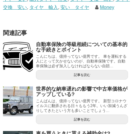
交換 安い
,
タイヤ 輸入
,
安い タイヤ
Money
関連記事
自動車保険の等級相続についての基本的
な手続きとポイント
こんにちは、億持ってない億男です。 車を運転する
人にとって欠かせないのが、自動車保険です。自動
車保険は必ず加入しなければならない自賠...
記事を読む
世界的な納車遅れの影響で中古車価格が
アップしている?
こんばんは、億持ってない億男です。 新型コロナウ
イルスに翻弄される日々ももう2年。いい加減うんざ
りしてきたという方も多いことでしょう...
記事を読む
車を買うときに貰える補助金は?