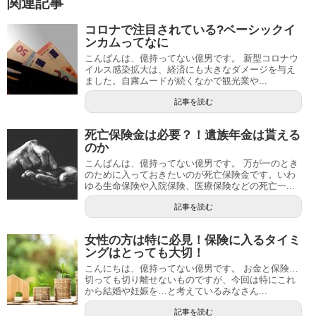
関連記事
コロナで注目されている?ベーシックイ
ンカムってなに
こんばんは、億持ってない億男です。 新型コロナウ
イルス感染拡大は、経済にも大きなダメージを与え
ました。自粛ムードが続くなかで観光業や...
記事を読む
死亡保険金は必要？！遺族年金は貰える
のか
こんばんは、億持ってない億男です。 万が一のとき
のために入っておきたいのが死亡保険金です。いわ
ゆる生命保険や入院保険、医療保険などの死亡一...
記事を読む
女性の方は特に必見！保険に入るタイミ
ングはとっても大切！
こんにちは、億持ってない億男です。 お金と保険…
切っても切り離せないものですが、今回は特にこれ
から結婚や妊娠を…と考えているみなさん...
記事を読む