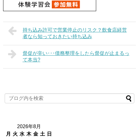
持ち込み許可で営業停止のリスク？飲食店経営
者なら知っておきたい持ち込み
督促が辛い･･･債務整理をしたら督促が止まるっ
て本当?
2026年8月
月
火
水
木
金
土
日