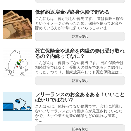
低解約返戻金型終身保険で貯める
こんにちは、億が欲しい億男です。 昔は保険＝貯金
というイメージがあったため、保険を使ってお金を
貯めている方が非常に多くいらっしゃいま...
記事を読む
死亡保険金や遺産を内縁の妻は受け取れ
るの？内縁ってなに？
こんばんは、億持ってない億男です。 死亡保険金は
相続財産ではなく、受取人の財産であるとご紹介し
ました。つまり、相続放棄をしても死亡保険金は...
記事を読む
フリーランスのお金あるある！いいこと
ばかりではない?
こんばんは、億持ってない億男です。会社に所属し
ないフリーランスという働き方が見直されているな
かで、大手企業の副業の解禁などの流れも加速し
て...
記事を読む