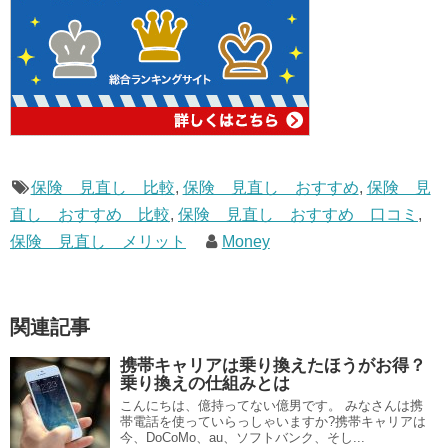
保険 見直し 比較
,
保険 見直し おすすめ
,
保険 見
直し おすすめ 比較
,
保険 見直し おすすめ 口コミ
,
保険 見直し メリット
Money
関連記事
携帯キャリアは乗り換えたほうがお得？
乗り換えの仕組みとは
こんにちは、億持ってない億男です。 みなさんは携
帯電話を使っていらっしゃいますか?携帯キャリアは
今、DoCoMo、au、ソフトバンク、そし...