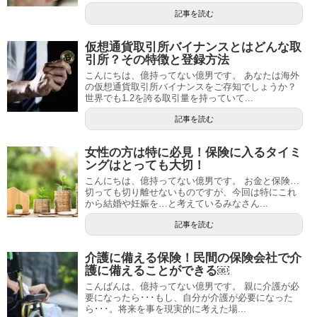
記事を読む
仮想通貨取引所バイナンスとはどんな取
引所？その特徴と登録方法
こんにちは、億持ってない億男です。 あなたは海外
の仮想通貨取引所バイナンスをご存知でしょうか？
世界でも1.2を誇る取引量を持っていて...
記事を読む
女性の方は特に必見！保険に入るタイミ
ングはとっても大切！
こんにちは、億持ってない億男です。 お金と保険…
切っても切り離せないものですが、今回は特にこれ
から結婚や妊娠を…と考えているみなさん...
記事を読む
介護に備える保険！民間の保険会社で介
護に備えることができる￼
こんばんは、億持ってない億男です。 親に介護が必
要になったら･･･もし、自分が介護が必要になった
ら･･･。将来を事を現実的に考えた場...