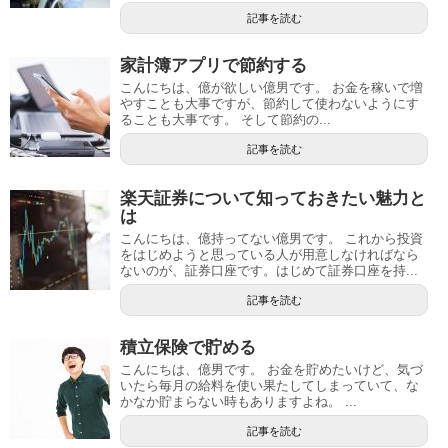
記事を読む
家計簿アプリで節約する
こんにちは、億が欲しい億男です。 お金を稼いで増
やすことも大事ですが、節約して使わないようにす
ることも大事です。 そして節約の...
記事を読む
楽天証券について知っておきたい魅力と
は
こんにちは、億持ってない億男です。 これから投資
をはじめようと思っている人が用意しなければなら
ないのが、証券口座です。はじめて証券口座を持...
記事を読む
積立保険で貯める
こんにちは、億男です。 お金を貯めたいけど、気づ
いたら毎月の給料を使い果たしてしまっていて、な
かなか貯まらない時もありますよね。 ...
記事を読む