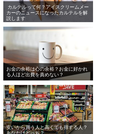
カルテルって何？アイスクリームメー
カーのニュースになったカルテルを解
説します
お金の余裕は心の余裕？お金に好かれ
る人ほど出費を責めない？
安いから買う人と高くても得する人？
あなたはどっち？