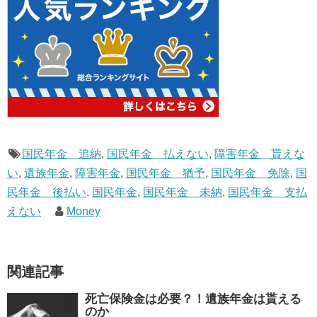
国民年金 追納
,
国民年金 払えない
,
障害年金 貰えな
い
,
遺族年金
,
障害年金
,
国民年金 猶予
,
国民年金 免除
,
国
民年金 後払い
,
国民年金
,
国民年金 未納
,
国民年金 支払
えない
Money
関連記事
死亡保険金は必要？！遺族年金は貰える
のか