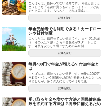
こんばんは、億持ってない億男です。 年金と言うと
どうしても「老後に貰うもの」というイメージがあ
るかと思います。もちろん、それは間違い...
記事を読む
年金受給者でも利用できる！カードロー
ンや貸付制度
こんにちは、億持ってない億男です。 日本では65歳
（一部の人は60歳）から年金受給がスタートしま
す。老後を安心して過ごすための年金制...
記事を読む
毎月400円で年金が増える?!付加年金と
は
こんばんは、億持ってない億男です。老後に2000万
円必要･･･という衝撃的な試算が発表されたこともあ
りましたが、多くの人にとってやはり老後...
記事を読む
受け取る年金を増やす方法と国民健康保
険を節約する方法は？将来に備えるため