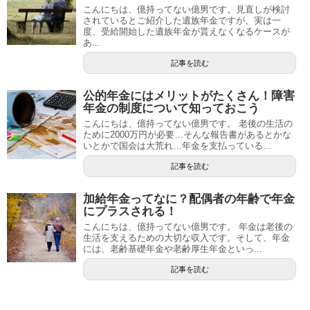
こんにちは、億持ってない億男です。見直しが検討
されているとご紹介した遺族年金ですが、実は一
度、受給開始した遺族年金が貰えなくなるケースが
あ...
記事を読む
公的年金にはメリットがたくさん！障害
年金の制度について知っておこう
こんにちは、億持ってない億男です。 老後の生活の
ために2000万円が必要…そんな報告書があるとかな
いとかで国会は大荒れ…年金を支払っている...
記事を読む
加給年金ってなに？配偶者の年齢で年金
にプラスされる！
こんにちは、億持ってない億男です。 年金は老後の
生活を支えるための大切な収入です。そして、年金
には、老齢基礎年金や老齢厚生年金といっ...
記事を読む