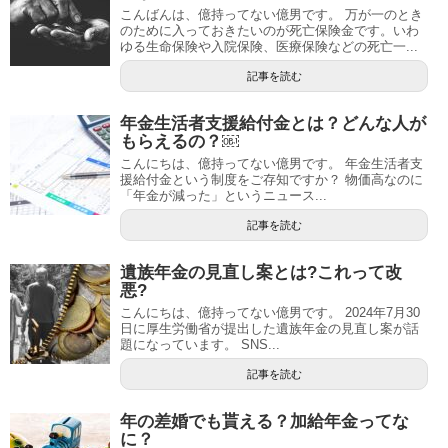
こんばんは、億持ってない億男です。 万が一のとき
のために入っておきたいのが死亡保険金です。いわ
ゆる生命保険や入院保険、医療保険などの死亡一...
記事を読む
年金生活者支援給付金とは？どんな人が
もらえるの？￼
こんにちは、億持ってない億男です。 年金生活者支
援給付金という制度をご存知ですか？ 物価高なのに
「年金が減った」というニュース...
記事を読む
遺族年金の見直し案とは?これって改
悪?
こんにちは、億持ってない億男です。 2024年7月30
日に厚生労働省が提出した遺族年金の見直し案が話
題になっています。 SNS...
記事を読む
年の差婚でも貰える？加給年金ってな
に？