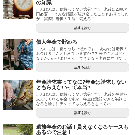
の知識
こんばんは、億持ってない億男です。 老後に2000万
円必要･･･そんな話題が駆け巡ったこともありました
が、実際に老後の生活に備えるこ...
記事を読む
個人年金で貯める
こんにちは、億が欲しい億男です。 あなたは老後の
お金はきちんと貯めていますか？将来のことはどう
なるかわかりませんが、できるなら老後に向けて...
記事を読む
年金請求書ってなに?年金は請求しない
ともらえないって本当?
こんばんは、億持ってない億男です。 老後の生活を
支えてくれる年金ですが、年金は受給できる年齢に
なると勝手に支払ってもらえると思ってい...
記事を読む
遺族年金のお話！貰えなくなるケースも
あるので注意！