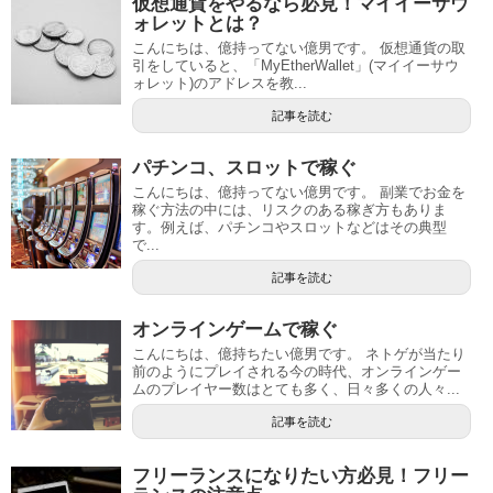
仮想通貨をやるなら必見！マイイーサウ
ォレットとは？
こんにちは、億持ってない億男です。 仮想通貨の取
引をしていると、「MyEtherWallet」(マイイーサウ
ォレット)のアドレスを教...
記事を読む
パチンコ、スロットで稼ぐ
こんにちは、億持ってない億男です。 副業でお金を
稼ぐ方法の中には、リスクのある稼ぎ方もありま
す。例えば、パチンコやスロットなどはその典型
で...
記事を読む
オンラインゲームで稼ぐ
こんにちは、億持ちたい億男です。 ネトゲが当たり
前のようにプレイされる今の時代、オンラインゲー
ムのプレイヤー数はとても多く、日々多くの人々...
記事を読む
フリーランスになりたい方必見！フリー