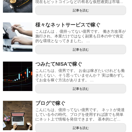
現在もビットコインなどの有名な仮想通貨は市場...
記事を読む
様々なネットサービスで稼ぐ
こんばんは 、億持ってない億男です。 働き方改革が
施行され、本業だけではなく副業も日本の中で肯定
的な環境となってきました。 ...
記事を読む
つみたてNISAで稼ぐ
こんにちは、億男です。 お金は稼ぎたいけれども働
きたくない、そう思っていませんか？ 実は働かずし
てお金を稼ぐ方法があります。 ...
記事を読む
ブログで稼ぐ
こんにちは、億持ってない億男です。 ネットが発達
している今の時代、ブログを使用すれば誰でも簡単
にネット上で情報を発信できます。 基本的にど...
記事を読む