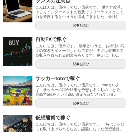
ランスの注意点
こんばんは、億持ってない億男です。 働き方改革、
そしてインターネットの普及でフリーランスとして
力を発揮するという方が増えてきました。会社に...
記事を読む
自動FXで稼ぐ
こんにちは、億男です。 副業というと、お小遣い程
度の稼ぎをイメージしがちですが、中には短期間で
高収入を得られる副業もあります。例えば、FX...
記事を読む
サッカーtotoで稼ぐ
こんにちは、億持ってない億男です。 totoといえ
ば、サッカーの試合結果を予想するくじのことで、
最高で5億円という高い賞金が設定されていま...
記事を読む
仮想通貨で稼ぐ
こんにちは、億持ってない億男です。 一時はテレビ
にも取り上げられるなど、話題になった仮想通貨。