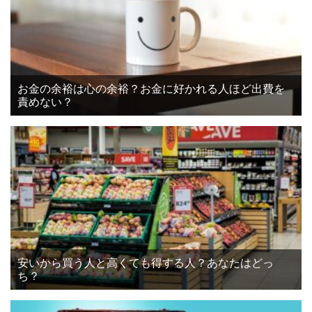
お金の余裕は心の余裕？お金に好かれる人ほど出費を
責めない？
安いから買う人と高くても得する人？あなたはどっ
ち？