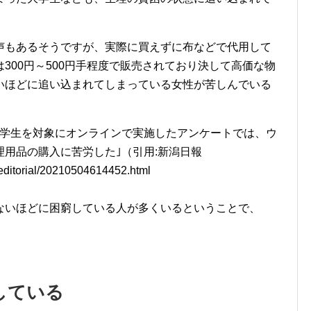
う声もあるそうですが、実際に買えずに布などで代用して
300円～500円手程度で販売されており決して高価な物
いほどに追い込まれてしまっている女性が苦しんでいる
の学生を対象にオンラインで実施したアンケートでは、ウ
用品の購入に苦労した｣（引用:新潟日報
n/editorial/20210504614452.html
ないほどに困窮している人が多くいるということで、
。
している