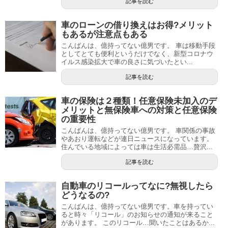
記事を読む
車のローンの借り換えはお得?メリット
もあるが注意点もある
こんばんは、億持ってない億男です。 車は移動手段
としてとても便利というだけでなく、新型コロナウ
イルス感染拡大で車の良さに気づいたとい...
記事を読む
車の保険は２種類！任意保険未加入のデ
メリットと無保険車への対策と任意保険
の重要性
こんばんは、億持ってない億男です。 車関係の事故
やあおり運転などが連日ニュースになっています。
住んでいる地域によっては車は生活必需品…贅沢...
記事を読む
自動車のリコールってなに?無視したら
どうなるの?
こんばんは、億持ってない億男です。車を持ってい
ると時々「リコール」のお知らせの通知が来ること
があります。 このリコール…聞いたことはあるか...