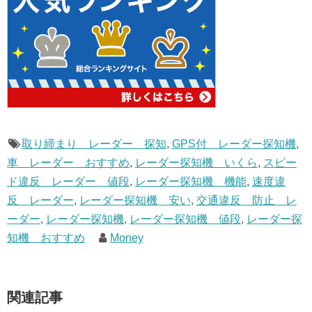
取り締まり レーダー 探知
,
GPS付 レーダー探知機
,
車 レーダー おすすめ
,
レーダー探知機 いくら
,
スピー
ド違反 レーダー 値段
,
レーダー探知機 機能
,
速度違
反 レーダー
,
レーダー探知機 安い
,
交通違反 防止 レ
ーダー
,
レーダー探知機
,
レーダー探知機 値段
,
レーダー探
知機 おすすめ
Money
関連記事