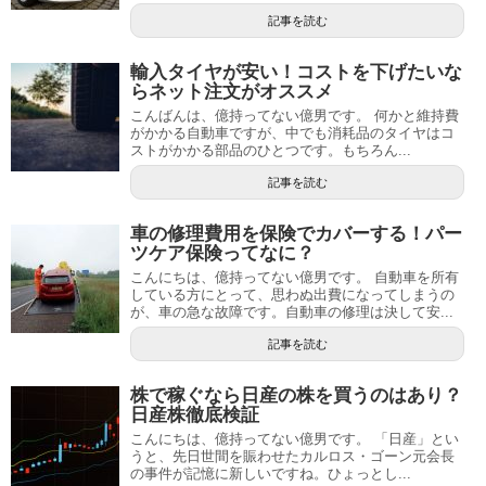
記事を読む
輸入タイヤが安い！コストを下げたいな
らネット注文がオススメ
こんばんは、億持ってない億男です。 何かと維持費
がかかる自動車ですが、中でも消耗品のタイヤはコ
ストがかかる部品のひとつです。もちろん...
記事を読む
車の修理費用を保険でカバーする！パー
ツケア保険ってなに？
こんにちは、億持ってない億男です。 自動車を所有
している方にとって、思わぬ出費になってしまうの
が、車の急な故障です。自動車の修理は決して安...
記事を読む
株で稼ぐなら日産の株を買うのはあり？
日産株徹底検証
こんにちは、億持ってない億男です。 「日産」とい
うと、先日世間を賑わせたカルロス・ゴーン元会長
の事件が記憶に新しいですね。ひょっとし...