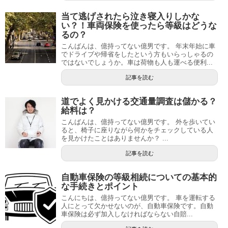
当て逃げされたら泣き寝入りしかな
い？！車両保険を使ったら等級はどうな
るの？
こんばんは、億持ってない億男です。 年末年始に車
でドライブや帰省をしたという方もいらっしゃるの
ではないでしょうか。車は荷物も人も運べる便利...
記事を読む
道でよく見かける交通量調査は儲かる？
給料は？
こんばんは、億持ってない億男です。 外を歩いてい
ると、椅子に座りながら何かをチェックしている人
を見かけたことはありませんか？ ...
記事を読む
自動車保険の等級相続についての基本的
な手続きとポイント
こんにちは、億持ってない億男です。 車を運転する
人にとって欠かせないのが、自動車保険です。自動
車保険は必ず加入しなければならない自賠...