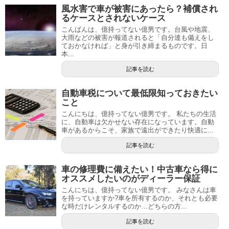
風水害で車が被害にあったら？補償され
るケースとされないケース
こんばんは、億持ってない億男です。台風や地震、
大雨などの被害が報道されると「自分達も備えをし
ておかなければ」と身が引き締まるものです。日
本...
記事を読む
自動車税について最低限知っておきたい
こと
こんにちは、億持ってない億男です。 私たちの生活
に、自動車は欠かせない存在になっています。自動
車があるからこそ、家族で遠出ができたり快適に...
記事を読む
車の修理費に備えたい！中古車なら得に
オススメしたいのがディーラー保証
こんにちは、億持ってない億男です。 みなさんは車
を持っていますか?車を所有するのか、それとも必要
な時だけレンタルするのか…どちらの方...
記事を読む