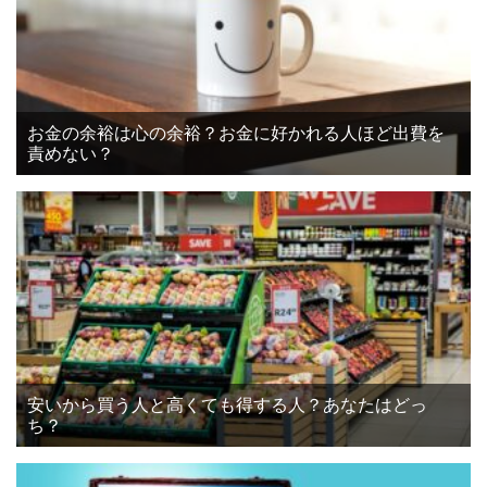
お金の余裕は心の余裕？お金に好かれる人ほど出費を
責めない？
安いから買う人と高くても得する人？あなたはどっ
ち？