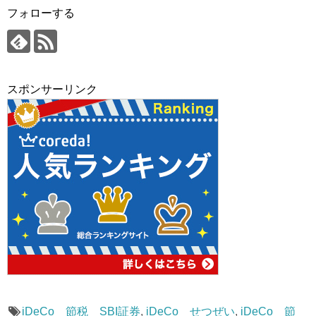
フォローする
スポンサーリンク
iDeCo 節税 SBI証券
,
iDeCo せつぜい
,
iDeCo 節