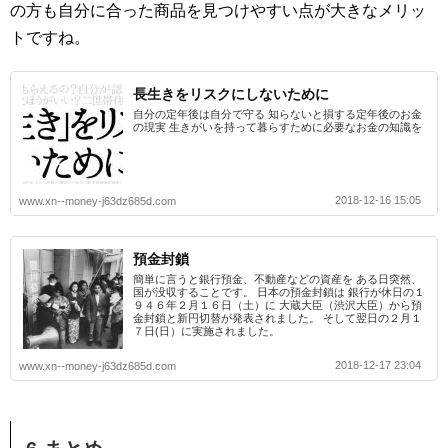
の方も自分に合った商品を見つけやすい点が大きなメリッ
トですね。
長生きをリスクにしないために
自分の定年後は自分で守る 知らないと損する定年後のお金
の現実 生きがいを持って暮らすために必要なお金の知識を
2018-12-16 15:05
www.xn--money-j63dz685d.com
預金封鎖
簡単に言うと銀行預金、不動産などの資産を ある日突然、
国が没収することです。 日本の預金封鎖は 銀行が休日の１
９４６年２月１６日（土）に 大蔵大臣（渋沢大臣）から預
金封鎖と新円切替が発表されました。 そして翌日の２月１
７日(日）に実施されました。
2018-12-17 23:04
www.xn--money-j63dz685d.com