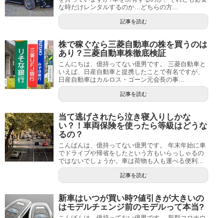
な時だけレンタルするのか…どちらの方...
記事を読む
株で稼ぐなら三菱自動車の株を買うのは
あり？三菱自動車株徹底検証
こんにちは、億持ってない億男です。 三菱自動車と
いえば、日産自動車と提携したことで有名ですが、
日産自動車はカルロス・ゴーン元会長の事...
記事を読む
当て逃げされたら泣き寝入りしかな
い？！車両保険を使ったら等級はどうな
るの？
こんばんは、億持ってない億男です。 年末年始に車
でドライブや帰省をしたという方もいらっしゃるの
ではないでしょうか。車は荷物も人も運べる便利...
記事を読む
新車はいつが買い時?値引きが大きいの
はモデルチェンジ前のモデルって本当?
こんばんは、億持ってない億男です。 新型コロナウ