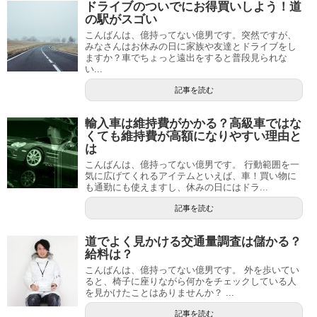
ドライブのついでにお得買いしよう！道
の駅がスゴい
こんばんは、億持ってない億男です。突然ですが、
みなさんはお休みの日に家族や友達とドライブをし
ますか？車でちょっと遠出をすると普段見られな
い...
記事を読む
輸入車は維持費がかかる？高級車ではな
くても維持費が高額になりやすい理由と
は
こんばんは、億持ってない億男です。 行動範囲を一
気に広げてくれるアイテムといえば、車！買い物に
も通勤にも使えますし、休みの日にはドラ...
記事を読む
道でよく見かける交通量調査は儲かる？
給料は？
こんばんは、億持ってない億男です。 外を歩いてい
ると、椅子に座りながら何かをチェックしている人
を見かけたことはありませんか？ ...
記事を読む