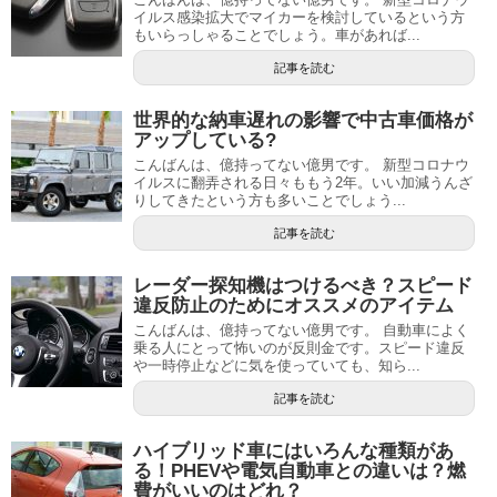
イルス感染拡大でマイカーを検討しているという方
もいらっしゃることでしょう。車があれば...
記事を読む
世界的な納車遅れの影響で中古車価格が
アップしている?
こんばんは、億持ってない億男です。 新型コロナウ
イルスに翻弄される日々ももう2年。いい加減うんざ
りしてきたという方も多いことでしょう...
記事を読む
レーダー探知機はつけるべき？スピード
違反防止のためにオススメのアイテム
こんばんは、億持ってない億男です。 自動車によく
乗る人にとって怖いのが反則金です。スピード違反
や一時停止などに気を使っていても、知ら...
記事を読む
ハイブリッド車にはいろんな種類があ
る！PHEVや電気自動車との違いは？燃
費がいいのはどれ？