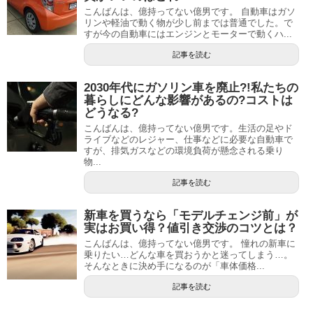
こんばんは、億持ってない億男です。 自動車はガソ
リンや軽油で動く物が少し前までは普通でした。で
すが今の自動車にはエンジンとモーターで動くハ...
記事を読む
2030年代にガソリン車を廃止?!私たちの
暮らしにどんな影響があるの?コストは
どうなる?
こんばんは、億持ってない億男です。生活の足やド
ライブなどのレジャー、仕事などに必要な自動車で
すが、排気ガスなどの環境負荷が懸念される乗り
物...
記事を読む
新車を買うなら「モデルチェンジ前」が
実はお買い得？値引き交渉のコツとは？
こんばんは、億持ってない億男です。 憧れの新車に
乗りたい…どんな車を買おうかと迷ってしまう…。
そんなときに決め手になるのが「車体価格...
記事を読む