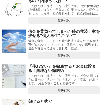
るの？内縁ってなに？
こんばんは、億持ってない億男です。 死亡保険金は
相続財産ではなく、受取人の財産であるとご紹介し
ました。つまり、相続放棄をしても死亡保険金は...
記事を読む
借金を背負ってしまった時の救済！家を
残せる”個人再生”について
借金を背負ってしまった時の救済！家を残せる”個人
再生”について こんにちは、億持ってない億男です。
借金を背負って途方に暮れる…誰だ...
記事を読む
「使わない」を徹底するとお金は貯ま
る！無理ない節約術
こんばんは、億持ってない億男です。 会社と同じよ
うに日々の生活の中でも「収入」と「支出」があり
ます。 お金を稼ぐことも必要です...
記事を読む
儲けると稼ぐ