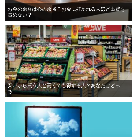
お金の余裕は心の余裕？お金に好かれる人ほど出費を
責めない？
安いから買う人と高くても得する人？あなたはどっ
ち？