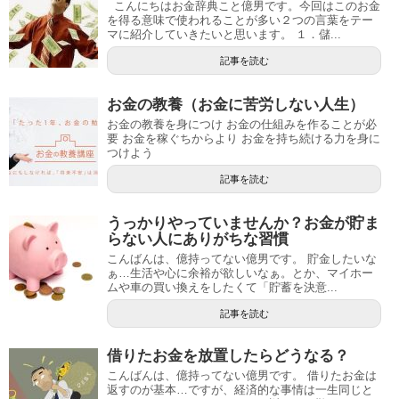
こんにちはお金辞典こと億男です。今回はこのお金
を得る意味で使われることが多い２つの言葉をテー
マに紹介していきたいと思います。 １．儲...
記事を読む
お金の教養（お金に苦労しない人生）
お金の教養を身につけ お金の仕組みを作ることが必
要 お金を稼ぐちからより お金を持ち続ける力を身に
つけよう
記事を読む
うっかりやっていませんか？お金が貯ま
らない人にありがちな習慣
こんばんは、億持ってない億男です。 貯金したいな
ぁ…生活や心に余裕が欲しいなぁ。とか、マイホー
ムや車の買い換えをしたくて「貯蓄を決意...
記事を読む
借りたお金を放置したらどうなる？
こんばんは、億持ってない億男です。 借りたお金は
返すのが基本…ですが、経済的な事情は一生同じと