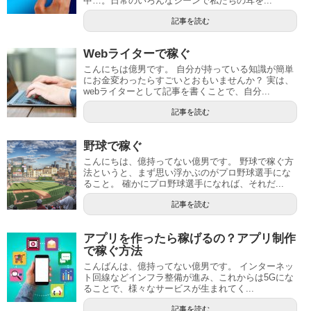
中…。日常のいろんなシーンで私たちの耳を...
記事を読む
Webライターで稼ぐ
こんにちは億男です。 自分が持っている知識が簡単
にお金変わったらすごいとおもいませんか？ 実は、
webライターとして記事を書くことで、自分...
記事を読む
野球で稼ぐ
こんにちは、億持ってない億男です。 野球で稼ぐ方
法というと、まず思い浮かぶのがプロ野球選手にな
ること。 確かにプロ野球選手になれば、それだ...
記事を読む
アプリを作ったら稼げるの？アプリ制作
で稼ぐ方法
こんばんは、億持ってない億男です。 インターネッ
ト回線などインフラ整備が進み、これからは5Gにな
ることで、様々なサービスが生まれてく...
記事を読む