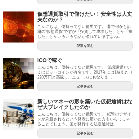
仮想通貨取引で儲けたい！安全性は大丈
夫なのか？
こんにちは、億持ってない億男です。 巷で何かと話
題の”仮想通貨”ですが「投資して成功した」とか「損
した」とかいろいろな話が溢れていますよね...
記事を読む
ICOで稼ぐ
こんにちは、億持ってない億男です。 仮想通貨とい
えばビットコインが有名です。2017年には1枚あたり
220万円と高騰し、ニュースにもなりま...
記事を読む
新しいマネーの形を築いた仮想通貨はな
ぜ大ブレイクしたのか
こんにちは、億持ってない億男です。 紙幣のデザイ
ンが刷新されるという発表に驚いた方もいらっしゃ
ることでしょう。国が発行する法定通貨は...
記事を読む