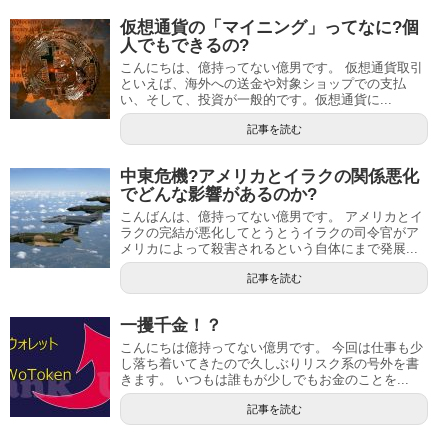
仮想通貨の「マイニング」ってなに?個
人でもできるの?
こんにちは、億持ってない億男です。 仮想通貨取引
といえば、海外への送金や対象ショップでの支払
い、そして、投資が一般的です。仮想通貨に...
記事を読む
中東危機?アメリカとイラクの関係悪化
でどんな影響があるのか?
こんばんは、億持ってない億男です。 アメリカとイ
ラクの完結が悪化してとうとうイラクの司令官がア
メリカによって殺害されるという自体にまで発展...
記事を読む
一攫千金！？
こんにちは億持ってない億男です。 今回は仕事も少
し落ち着いてきたので久しぶりリスク系の号外を書
きます。 いつもは誰もが少しでもお金のことを...
記事を読む