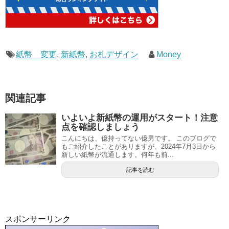
紙幣 変更
,
新紙幣
,
お札デザイン
Money
関連記事
いよいよ新紙幣の運用がスタート！注意
点を確認しましょう
こんにちは、億持ってない億男です。 このブログで
もご紹介したことがありますが、2024年7月3日から
新しい紙幣が流通します。何年も前...
記事を読む
スポンサーリンク