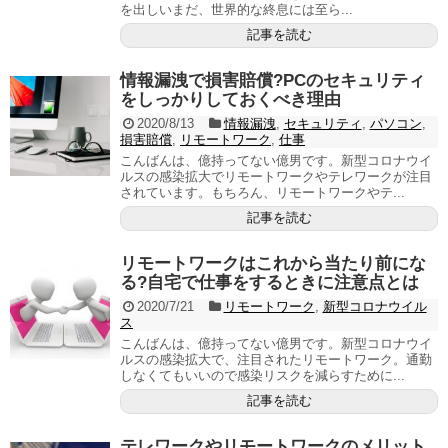
を出しいまだ、世界的な終息には至ら...
記事を読む
情報漏洩で損害賠償?PCのセキュリティ
をしっかりしておくべき理由
2020/8/13
情報漏洩
,
セキュリティ
,
パソコン
,
損害賠償
,
リモートワーク
,
仕事
こんばんは、億持ってない億男です。新型コロナウイ
ルスの感染拡大でリモートワークやテレワークが注目
されています。もちろん、リモートワークやテ...
記事を読む
リモートワークはこれから当たり前にな
る?自宅で仕事をするときに注意点とは
2020/7/21
リモートワーク
,
新型コロナウイル
ス
こんばんは、億持ってない億男です。新型コロナウイ
ルスの感染拡大で、注目されたリモートワーク。通勤
しなくてもいいので感染リスクを減らすために...
記事を読む
テレワークやリモートワークのメリット