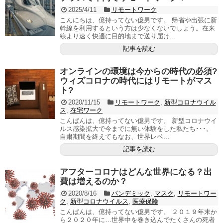
2025/4/11
リモートワーク
こんにちは、億持ってない億男です。 帰省や出張に新
幹線を利用するという方は少なくないでしょう。在来
線より速く快適に目的地まで送り届け...
記事を読む
オンラインの環境は今からの時代の必須?
ウィズコロナの時代にはリモートがマス
ト?
2020/11/15
リモートワーク
,
新型コロナウイル
ス
,
在宅ワーク
こんばんは、億持ってない億男です。 新型コロナウイ
ルス感染拡大で今までに無い体験をした私たち･･･。
自粛期間を終えてもなお、世界レベ...
記事を読む
アフターコロナはどんな世界になる？出
費は増えるのか？
2020/8/16
パンデミック
,
マスク
,
リモートワー
ク
,
新型コロナウイルス
,
医療保険
こんばんは、億持ってない億男です。 ２０１９年末か
ら２０２０年に…世界中を巻き込んでたくさんの死者