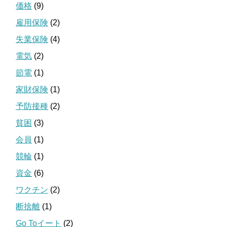
価格
(9)
雇用保険
(2)
失業保険
(4)
電気
(2)
節電
(1)
家財保険
(1)
予防接種
(2)
貧困
(3)
会員
(1)
競輪
(1)
資金
(6)
ワクチン
(2)
断捨離
(1)
Go Toイート
(2)