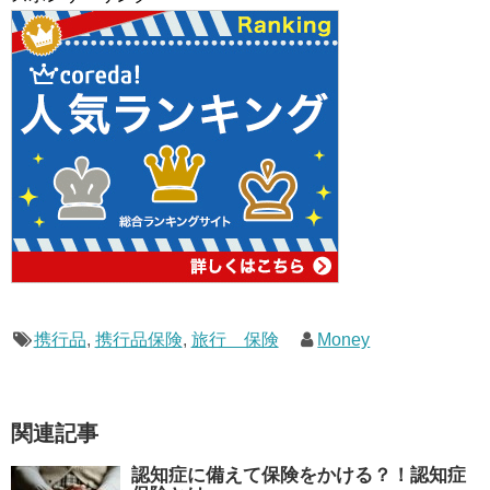
携行品
,
携行品保険
,
旅行 保険
Money
関連記事
認知症に備えて保険をかける？！認知症