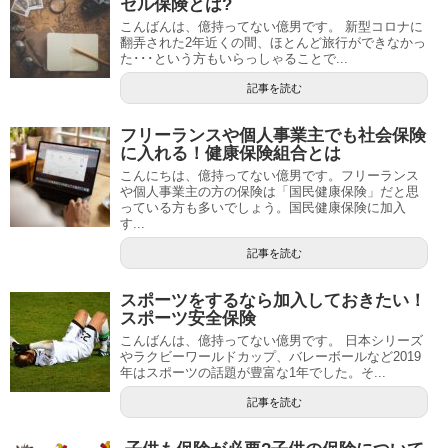
セル保険とは?
こんばんは、億持ってない億男です。 新型コロナに
翻弄された2年近くの間、ほとんど旅行ができなかっ
た･･･という方もいらっしゃることで...
記事を読む
フリーランスや個人事業主でも社会保険
に入れる！健康保険組合とは
こんにちは、億持ってない億男です。フリーランス
や個人事業主の方の保険は「国民健康保険」だと思
っている方も多いでしょう。国民健康保険に加入
す...
記事を読む
スポーツをするなら加入しておきたい！
スポーツ安全保険
こんばんは、億持ってない億男です。 日本シリーズ
やラクビーワールドカップ、バレーボールなど2019
年はスポーツの話題が豊富な1年でした。そ...
記事を読む