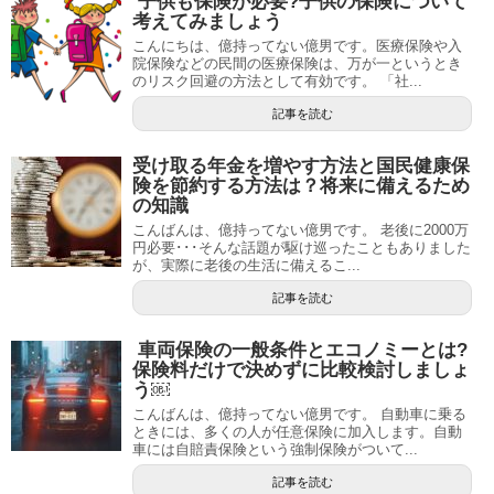
子供も保険が必要?子供の保険について
考えてみましょう
こんにちは、億持ってない億男です。医療保険や入
院保険などの民間の医療保険は、万が一というとき
のリスク回避の方法として有効です。 「社...
記事を読む
受け取る年金を増やす方法と国民健康保
険を節約する方法は？将来に備えるため
の知識
こんばんは、億持ってない億男です。 老後に2000万
円必要･･･そんな話題が駆け巡ったこともありました
が、実際に老後の生活に備えるこ...
記事を読む
車両保険の一般条件とエコノミーとは?
保険料だけで決めずに比較検討しましょ
う￼
こんばんは、億持ってない億男です。 自動車に乗る
ときには、多くの人が任意保険に加入します。自動
車には自賠責保険という強制保険がついて...
記事を読む