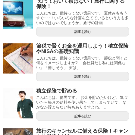
知っておいて損はない！旅行に関する
保険！
こんにちは、億持ってない億男です。 夏休みももう
すぐ･･･！いろいろな計画を立てているという方も多
いのではないでしょうか。旅行の計画...
記事を読む
節税で賢くお金を運用しよう！積立保険
やNISAの基礎知識
こんにちは、億持ってない億男です。 節税と聞くと
何をイメージしますか? 「会社員だし私には関係な
い」「難しそう」 実は、...
記事を読む
積立保険で貯める
こんにちは、億男です。 お金を貯めたいけど、気づ
いたら毎月の給料を使い果たしてしまっていて、な
かなか貯まらない時もありますよね。 ...
記事を読む
旅行のキャンセルに備える保険！キャン