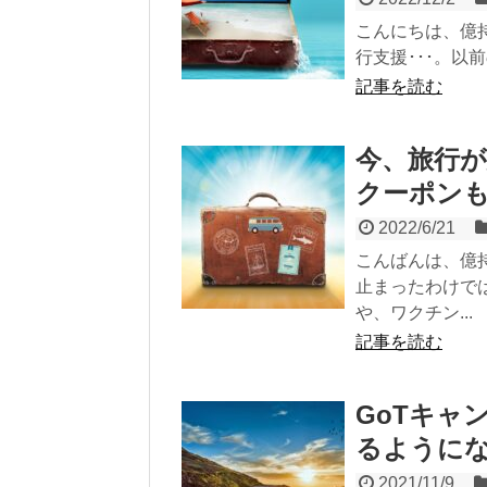
こんにちは、億持
行支援･･･。以
記事を読む
今、旅行が
クーポンも
2022/6/21
こんばんは、億
止まったわけで
や、ワクチン...
記事を読む
GoTキャ
るように
2021/11/9