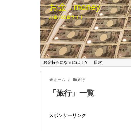
お金 . money
お金の総合サイト
お金持ちになるには！？
目次
ホーム
旅行
「
旅行
」
一覧
スポンサーリンク