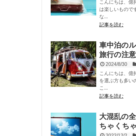
こんにちは、億
は楽しいもので
な...
記事を読む
車中泊のル
旅行の注意
2024/8/30
こんにちは、億
を選ぶ方も多い
こ...
記事を読む
大混乱の
ちゃくち
2022/12/2