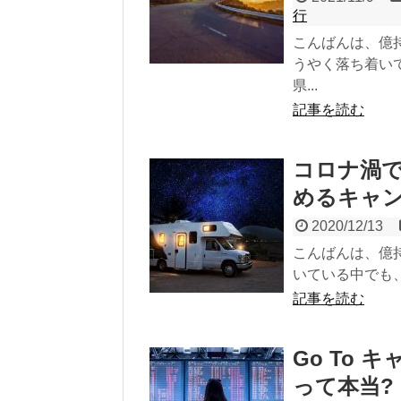
行
こんばんは、億
うやく落ち着い
県...
記事を読む
コロナ渦
めるキャン
2020/12/13
こんばんは、億
いている中でも、
記事を読む
Go To
って本当?