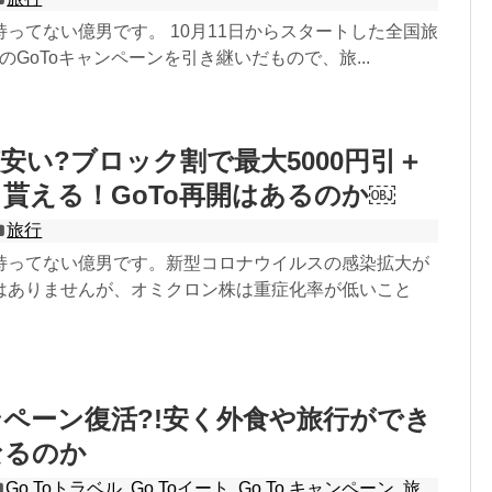
ってない億男です。 10月11日からスタートした全国旅
前のGoToキャンペーンを引き継いだもので、旅...
安い?ブロック割で最大5000円引＋
貰える！GoTo再開はあるのか￼
旅行
持ってない億男です。新型コロナウイルスの感染拡大が
はありませんが、オミクロン株は重症化率が低いこと
ンペーン復活?!安く外食や旅行ができ
なるのか
Go Toトラベル
,
Go Toイート
,
Go To キャンペーン
,
旅