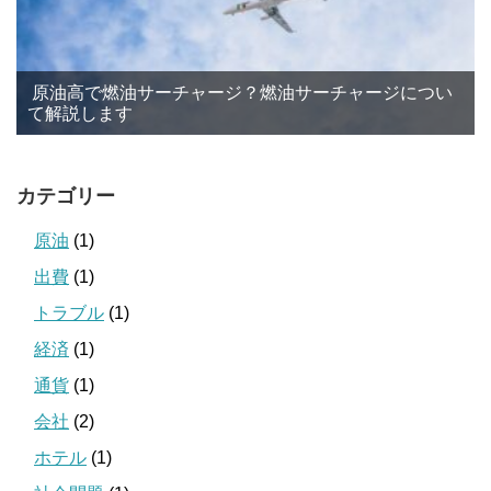
原油高で燃油サーチャージ？燃油サーチャージについ
て解説します
カテゴリー
原油
(1)
出費
(1)
トラブル
(1)
経済
(1)
通貨
(1)
会社
(2)
ホテル
(1)