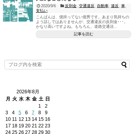
2020/9/6
反則金
,
交通違反
,
自動車
,
違反
,
車
,
支払い
こんばんは、億持ってない億男です。あまり気持ちの
よう話しではありませんが、交通違反の反則金･･･。
かなり高いですよね。もちろん、道路交通法...
記事を読む
2026年8月
月
火
水
木
金
土
日
1
2
3
4
5
6
7
8
9
10
11
12
13
14
15
16
17
18
19
20
21
22
23
24
25
26
27
28
29
30