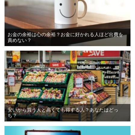
お金の余裕は心の余裕？お金に好かれる人ほど出費を
責めない？
安いから買う人と高くても得する人？あなたはどっ
ち？