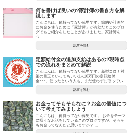
何を書けば良いの?家計簿の書き方を解
説します
こんにちは、億持ってない億男です。節約や計画的
にお金を使うために「家計簿」が有効だとこのブロ
グでもご紹介をしたことがありました。家計簿を
つ...
記事を読む
定額給付金の追加支給はあるの?現時点
での流れをまとめて解説
こんばんは、億持ってない億男です。新型コロナ対
策の目玉といってもいい1人10万円の定額給付
金･･･。使ったという人も、まだ使わずに取ってい...
記事を読む
お金ってそもそもなに？お金の価値につ
いて考えてみましょう
こんにちは、億持ってない億男です。 お金をテーマ
に様々なお話をしているこのブログですが、そもそ
もお金ってなんだと思いますか？ ...