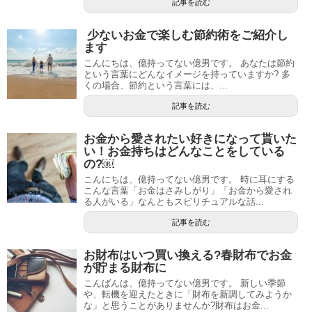
記事を読む
少ないお金で楽しむ節約術をご紹介し
ます
こんにちは、億持ってない億男です。 あなたは節約
という言葉にどんなイメージを持っていますか? 多
くの場合、節約という言葉には、...
記事を読む
お金から愛されたい好きになって貰いた
い！お金持ちはどんなことをしている
の?￼
こんにちは、億持ってない億男です。 時に耳にする
こんな言葉「お金はさみしがり」「お金から愛され
る人がいる」なんともスピリチュアルな話...
記事を読む
お財布はいつ買い換える?春財布でお金
が貯まる財布に
こんばんは、億持ってない億男です。 新しい季節
や、転機を迎えたときに「財布を新調してみようか
な」と思うことがありませんか?財布はお金...